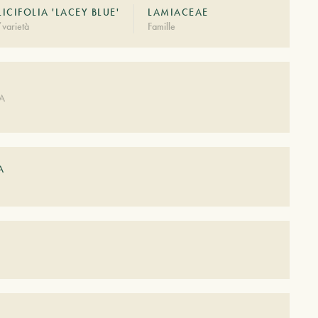
LICIFOLIA 'LACEY BLUE'
LAMIACEAE
varietà
Famille
DA
A