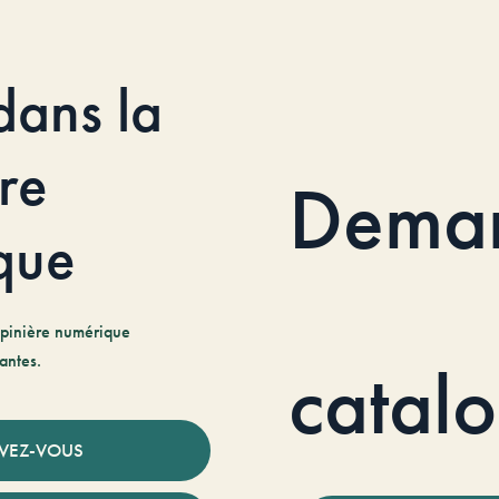
dans la
re
Dema
que
pinière numérique
antes.
catal
IVEZ-VOUS