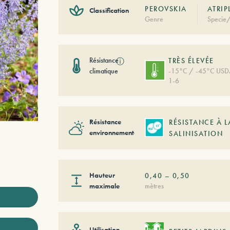
PEROVSKIA
ATRIP
Classification
Genre
Specie/
Résistance
ⓘ
TRÈS ÉLEVÉE
climatique
-15°C / -45°C US
1-6
Résistance
RÉSISTANCE À L
environnementale
SALINISATION
Hauteur
0,40
–
0,50
maximale
mètres
Utilisation