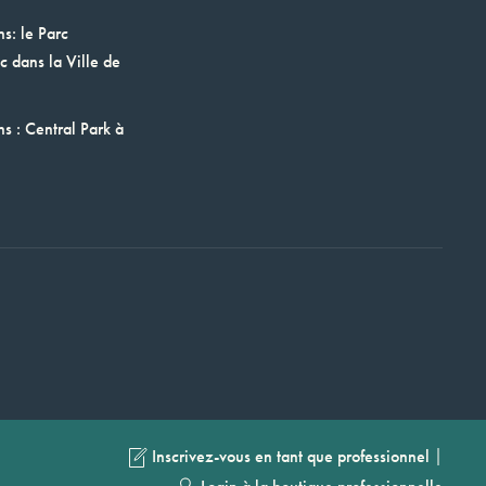
ns: le Parc
 dans la Ville de
ns : Central Park à
|
Inscrivez-vous en tant que professionnel