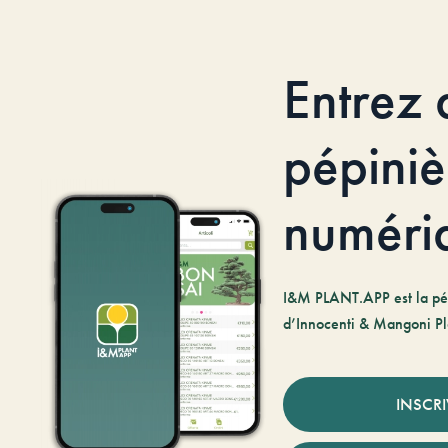
Entrez 
pépiniè
numéri
I&M PLANT.APP est la pé
d’Innocenti & Mangoni Pl
INSCR