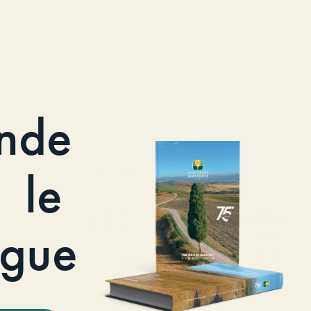
nde
le
ogue