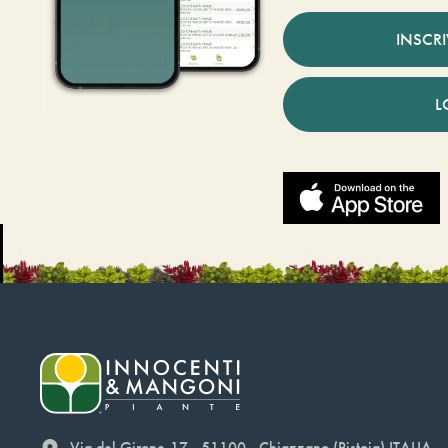
INSCR
L
Via del Girone,17 - 51100 - Chiazzano (Pistoia) ITALIA