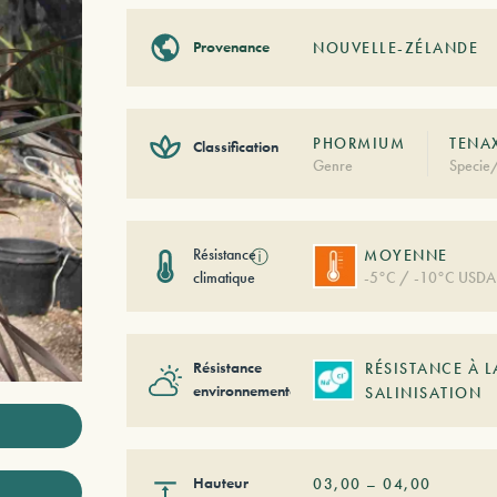
Provenance
NOUVELLE-ZÉLANDE
PHORMIUM
TENA
Classification
Genre
Specie/
Résistance
ⓘ
MOYENNE
climatique
-5°C / -10°C USDA
Résistance
RÉSISTANCE À L
environnementale
SALINISATION
Hauteur
03,00
–
04,00