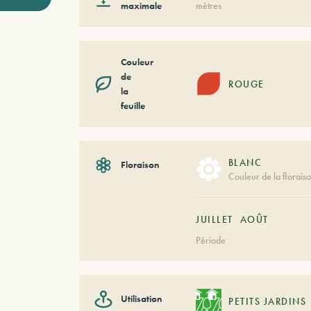
maximale
mètres
Couleur
de
ROUGE
la
feuille
BLANC
Floraison
Couleur de la florais
JUILLET
AOÛT
Période
Utilisation
PETITS JARDINS