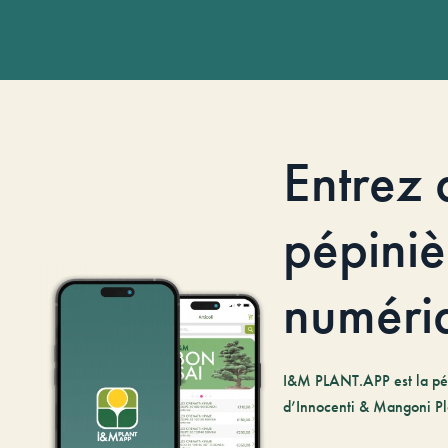
Entrez 
pépiniè
numéri
I&M PLANT.APP est la pé
d’Innocenti & Mangoni Pl