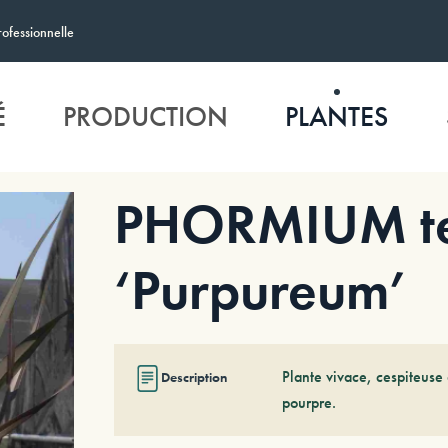
rofessionnelle
É
PRODUCTION
PLANTES
PHORMIUM t
‘Purpureum’
Plante vivace, cespiteuse 
Description
pourpre.