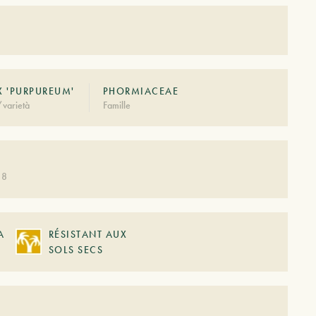
X 'PURPUREUM'
PHORMIACEAE
varietà
Famille
 8
A
RÉSISTANT AUX
SOLS SECS