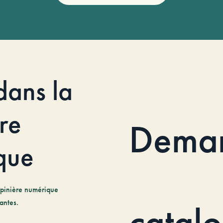
dans la
re
Dema
que
pinière numérique
antes.
catal