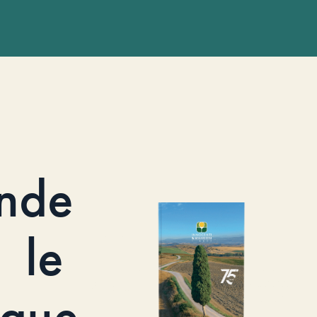
nde
le
ogue