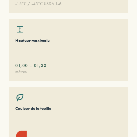
-15°C / -45°C USDA 1-6
Hauteur maximale
01,00
–
01,30
mètres
Couleur de la feuille