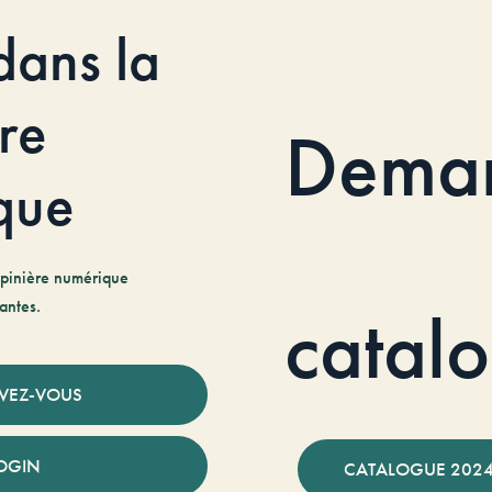
dans la
re
Dema
que
pinière numérique
antes.
catal
IVEZ-VOUS
OGIN
CATALOGUE 2024