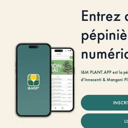
Entrez 
pépiniè
numéri
I&M PLANT.APP est la pé
d’Innocenti & Mangoni Pl
INSCR
L