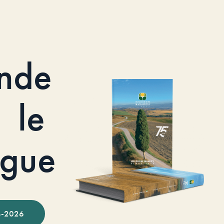
nde
le
ogue
-2026