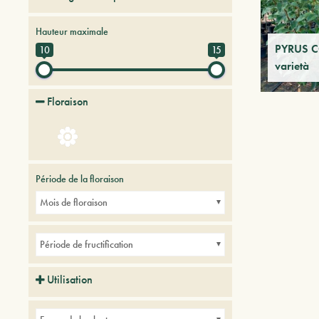
Fruitiers
Hauteur maximale
PYRUS 
10
15
varietà
Floraison
Période de la floraison
Mois de floraison
Période de fructification
Utilisation
Petits jardins