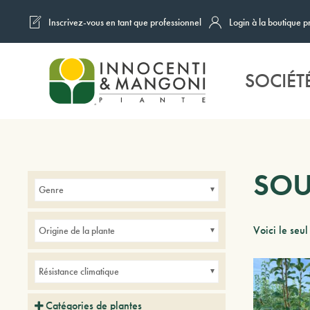
Inscrivez-vous en tant que professionnel
Login à la boutique p
Skip to main content
SOCIÉT
SOU
Genre
Voici le seul
Origine de la plante
Résistance climatique
Catégories de plantes