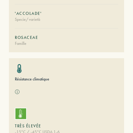
'ACCOLADE'
Specie/varietà
ROSACEAE
Famille
Résistance climatique
ⓘ
TRÈS ÉLEVÉE
-15°C / -45°C USDA 1-6