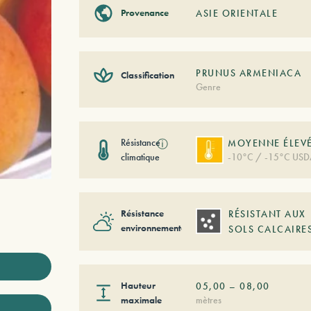
Provenance
ASIE ORIENTALE
PRUNUS ARMENIACA
Classification
Genre
Résistance
ⓘ
MOYENNE ÉLEV
climatique
-10°C / -15°C USD
Résistance
RÉSISTANT AUX
environnementale
SOLS CALCAIRE
Hauteur
05,00
–
08,00
maximale
mètres