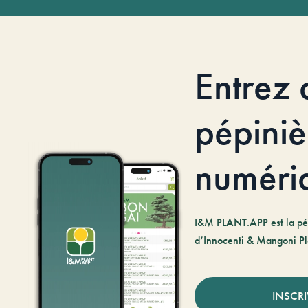
Entrez 
pépiniè
numéri
I&M PLANT.APP est la pé
d’Innocenti & Mangoni Pl
INSCR