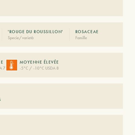
'ROUGE DU ROUSSILLON'
ROSACEAE
Specie/varietà
Famille
ÉE
MOYENNE ÉLEVÉE
A 7
-5°C / -10°C USDA 8
S