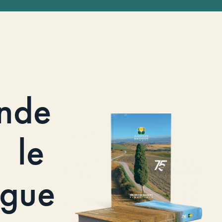
nde
le
ogue