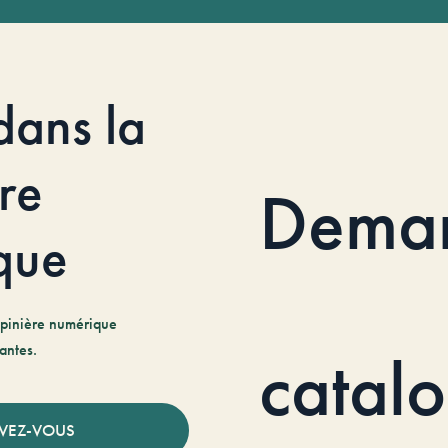
dans la
re
Dema
que
pinière numérique
antes.
catal
IVEZ-VOUS