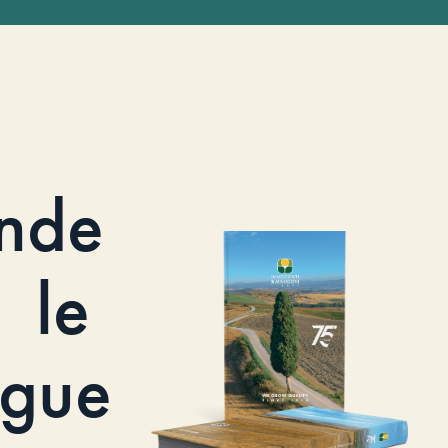
nde
le
ogue