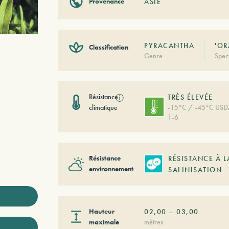
Provenance
ASIE
PYRACANTHA
'O
Classification
Genre
Spec
Résistance
ⓘ
TRÈS ÉLEVÉE
climatique
-15°C / -45°C US
1-6
Résistance
RÉSISTANCE À L
environnementale
SALINISATION
Hauteur
02,00
–
03,00
maximale
mètres