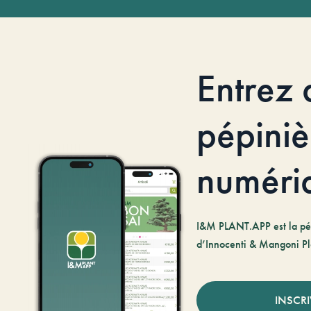
Entrez 
pépiniè
numéri
I&M PLANT.APP est la pé
d’Innocenti & Mangoni Pl
INSCR