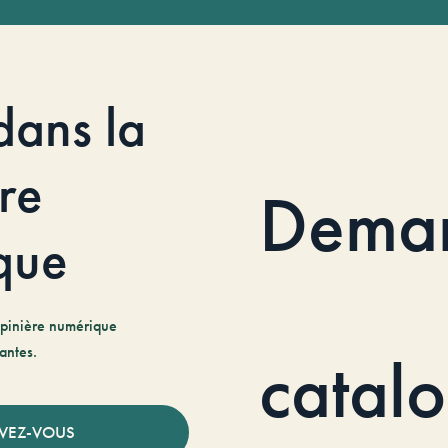
dans la
re
Dema
que
pinière numérique
antes.
catal
IVEZ-VOUS