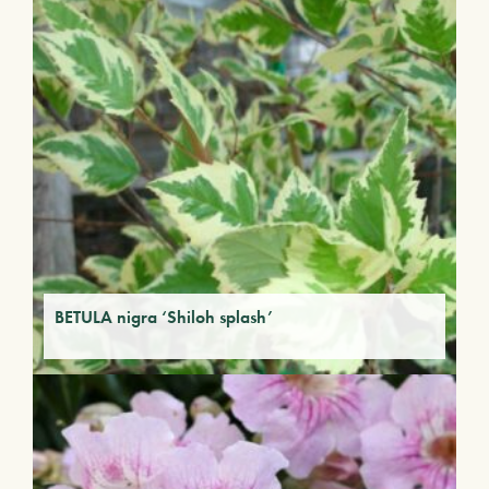
BETULA nigra ‘Shiloh splash’