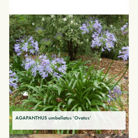
AGAPANTHUS umbellatus ‘Ovatus’