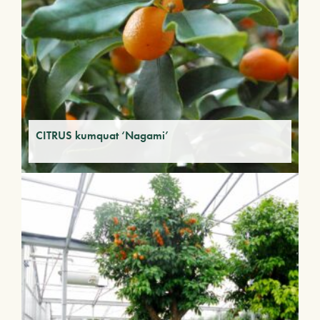
CITRUS kumquat ‘Nagami’