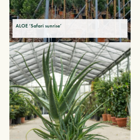
ALOE ‘Safari sunrise’