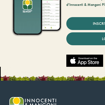
d’Innocenti & Mangoni Pl
INSCR
L