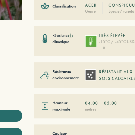
ACER
CONSPICUU
Classification
Genre
Specie/varietà
Résistance
ⓘ
TRÈS ÉLEVÉE
climatique
-15°C / -45°C US
1-6
Résistance
RÉSISTANT AUX
environnementale
SOLS CALCAIRE
Hauteur
04,00
–
05,00
maximale
mètres
Couleur