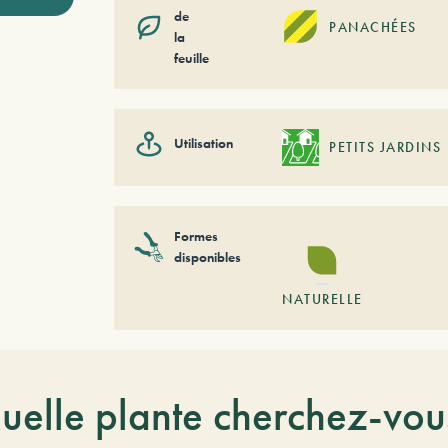
de
PANACHÉES
la
feuille
Utilisation
PETITS JARDINS
Formes
disponibles
NATURELLE
uelle plante cherchez-vou