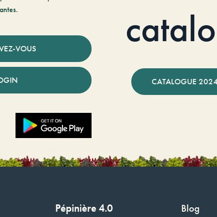
antes.
catal
IVEZ-VOUS
OGIN
CATALOGUE 2024
Pépinière 4.0
Blog