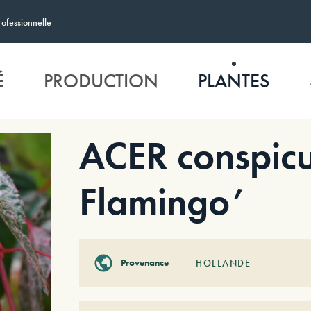
rofessionnelle
É
PRODUCTION
PLANTES
ACER conspic
Flamingo’
Provenance
HOLLANDE