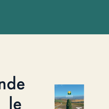
nde
le