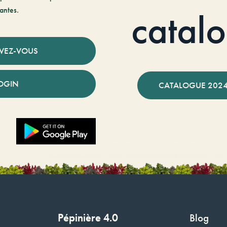
antes.
catal
IVEZ-VOUS
OGIN
CATALOGUE 2024
Pépinière 4.0
Blog