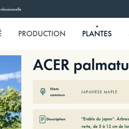
rofessionnelle
É
PRODUCTION
PLANTES
ACER palmat
Nom
JAPANESE MAPLE
commun
“Erable du japon”. Arbres
Description
verte, de 5 à 12 cm de l