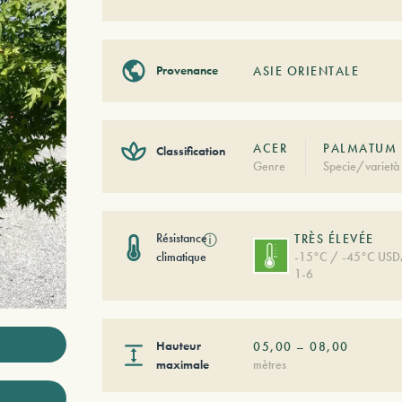
Provenance
ASIE ORIENTALE
ACER
PALMATUM
Classification
Genre
Specie/varietà
Résistance
ⓘ
TRÈS ÉLEVÉE
climatique
-15°C / -45°C US
1-6
Hauteur
05,00
–
08,00
maximale
mètres