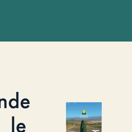
nde
le