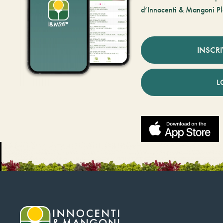
d’Innocenti & Mangoni Pl
INSCR
L