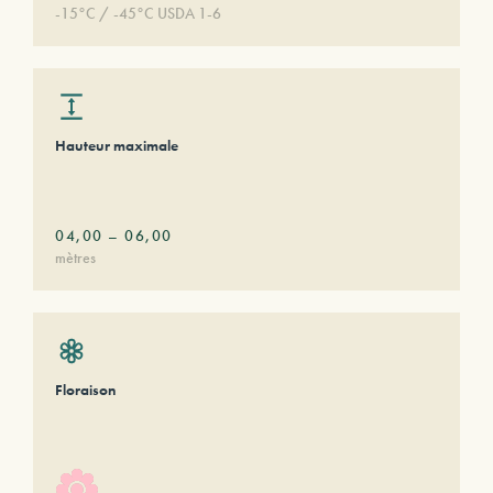
-15°C / -45°C USDA 1-6
Hauteur maximale
04,00
–
06,00
mètres
Floraison