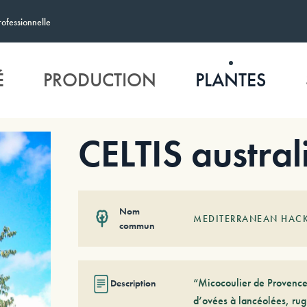
rofessionnelle
É
PRODUCTION
PLANTES
CELTIS austral
Nom
MEDITERRANEAN HAC
commun
“Micocoulier de Provence”
Description
d’ovées à lancéolées, ru