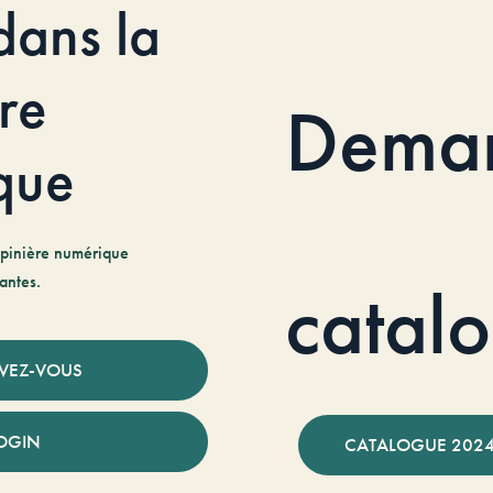
dans la
re
Dema
que
pinière numérique
antes.
catal
IVEZ-VOUS
OGIN
CATALOGUE 2024