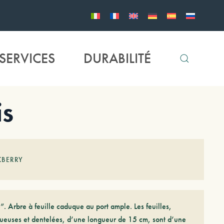
SERVICES
DURABILITÉ
is
KBERRY
. Arbre à feuille caduque au port ample. Les feuilles,
gueuses et dentelées, d’une longueur de 15 cm, sont d’une