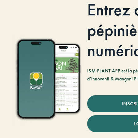
Entrez 
pépiniè
numéri
I&M PLANT.APP est la pé
d’Innocenti & Mangoni Pl
INSCR
L