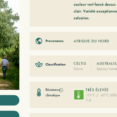
couleur vert foncé dessus e
clair. Variété exceptionne
calcaires.
Provenance
AFRIQUE DU NORD
CELTIS
AUSTRALIS
Classification
Genre
Specie/varie
Résistance
ⓘ
TRÈS ÉLEVÉE
climatique
-15°C / -45°C US
1-6