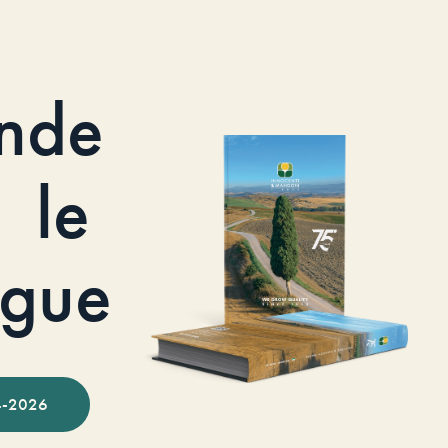
nde
le
ogue
-2026