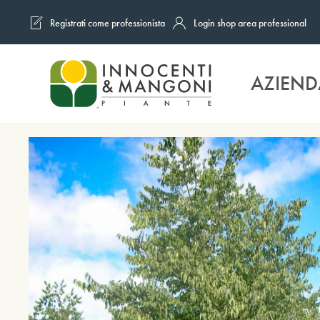
Registrati come professionista
Login shop area professional
Skip to main content
AZIEND