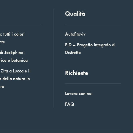
Qualità
 tutti i colori
Autofitoviv
ate
PID – Progetto Integrato di
 di Joséphine:
Distretto
rice e botanica
Zita a Lucca e il
Richieste
o della natura in
era
Lavora con noi
FAQ