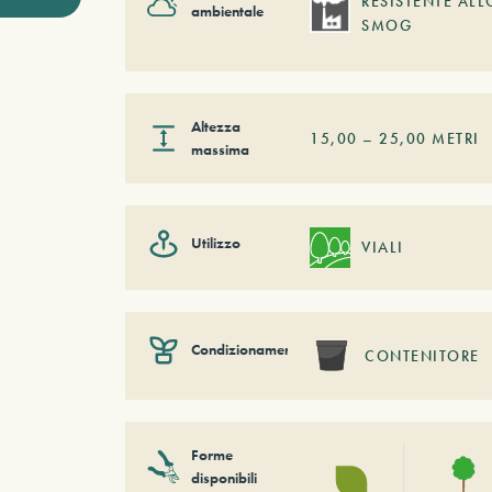
RESISTENTE ALL
ambientale
SMOG
Altezza
15,00
–
25,00
METRI
massima
Utilizzo
VIALI
Condizionamento
CONTENITORE
Forme
disponibili