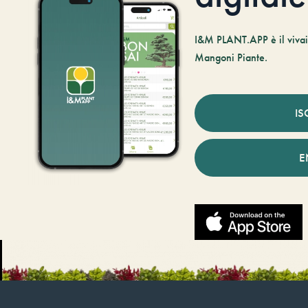
I&M PLANT.APP è il vivaio
Mangoni Piante.
IS
E