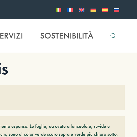
ERVIZI
SOSTENIBILITÀ
is
ento espanso. Le foglie, da ovate a lanceolate, ruvide e
cm, sono di color verde scuro sopra e verde più chiaro sotto.