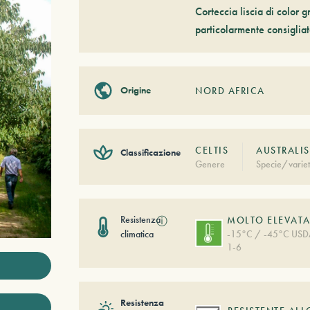
Corteccia liscia di color 
particolarmente consigliata
Origine
NORD AFRICA
CELTIS
AUSTRALIS
Classificazione
Genere
Specie/varie
Resistenza
ⓘ
MOLTO ELEVAT
climatica
-15°C / -45°C US
1-6
Resistenza