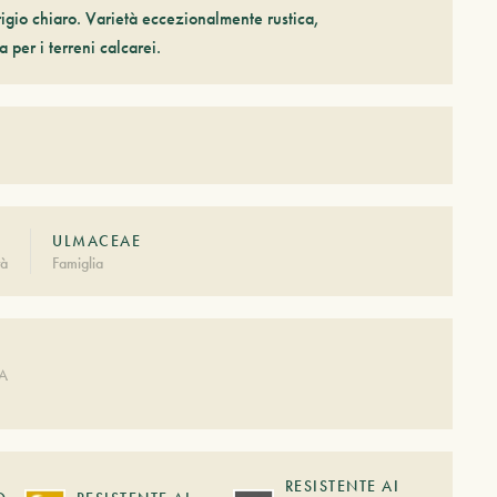
grigio chiaro. Varietà eccezionalmente rustica,
 per i terreni calcarei.
ULMACEAE
tà
Famiglia
A
DA
RESISTENTE AI