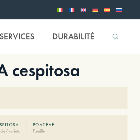
SERVICES
DURABILITÉ
 cespitosa
SPITOSA
POACEAE
cie/varietà
Famille