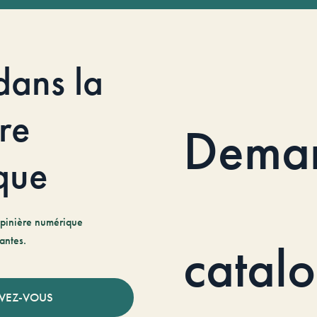
dans la
re
Dema
que
pinière numérique
antes.
catal
IVEZ-VOUS