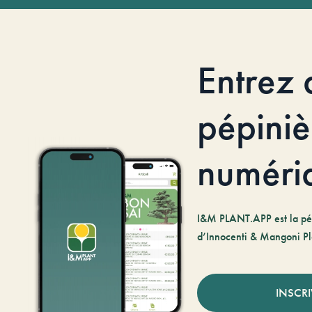
Entrez 
pépiniè
numéri
I&M PLANT.APP est la pé
d’Innocenti & Mangoni Pl
INSCR