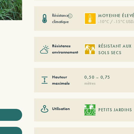
Résistance
ⓘ
MOYENNE ÉLEV
climatique
-10°C / -15°C USD
Résistance
RÉSISTANT AUX
environnementale
SOLS SECS
Hauteur
0,50
–
0,75
maximale
mètres
Utilisation
PETITS JARDINS