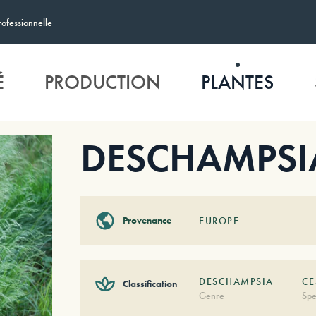
rofessionnelle
É
PRODUCTION
PLANTES
DESCHAMPSIA
Provenance
EUROPE
DESCHAMPSIA
CE
Classification
Genre
Spe