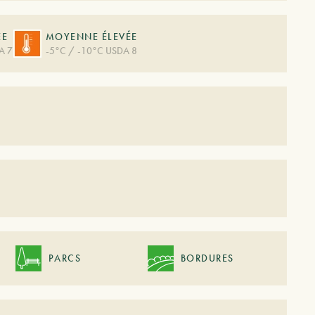
ÉE
MOYENNE ÉLEVÉE
A 7
-5°C / -10°C USDA 8
PARCS
BORDURES