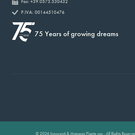
Fax: +39.0573.530432
P.IVA: 00144510476
75 Years of growing dreams
© 2026 Innocenti & Mangoni Piante ssa - All Rights Reserv