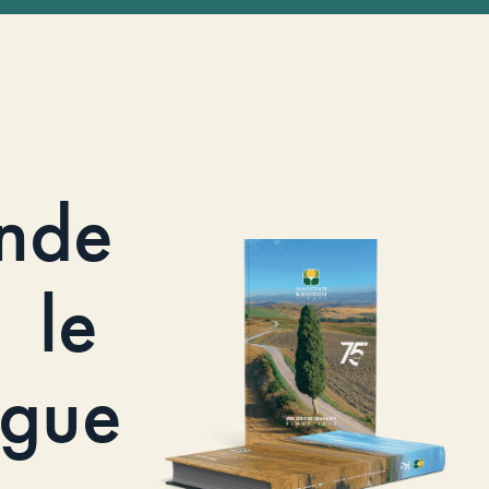
nde
le
ogue