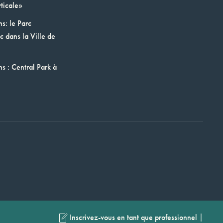
ticale»
ns: le Parc
 dans la Ville de
ns : Central Park à
|
Inscrivez-vous en tant que professionnel