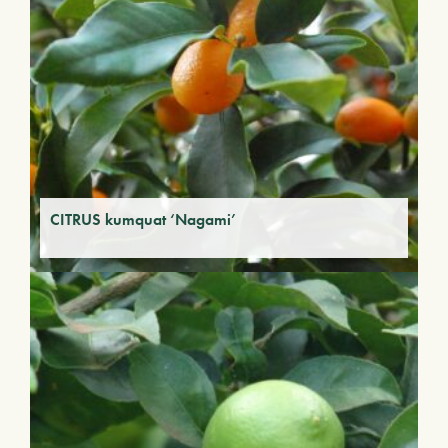
CITRUS kumquat ‘Nagami’