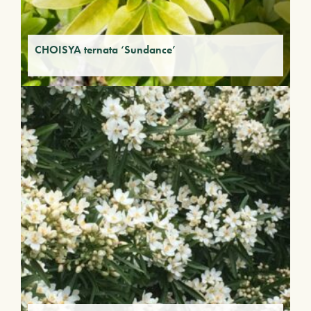
CHOISYA ternata ‘Sundance’