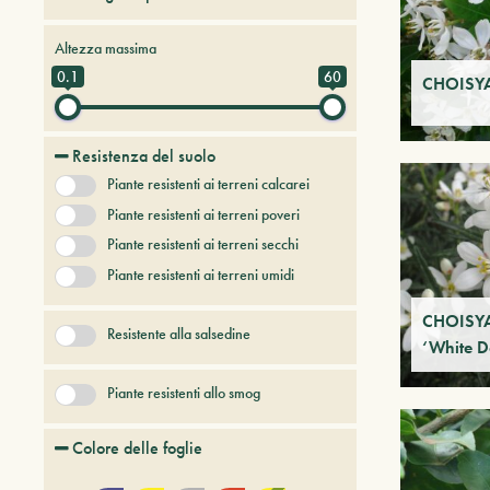
Alberi da frutto
Altezza massima
Alberi e arbusti a foglia caduca
0.1
60
CHOISYA
Alberi e arbusti persistenti
Alberi e piante del futuro
Resistenza del suolo
Bambù
Piante resistenti ai terreni calcarei
Conifere
Erbacee perenni
Piante resistenti ai terreni poveri
+ Show More
Piante resistenti ai terreni secchi
Piante resistenti ai terreni umidi
CHOISYA
Resistente alla salsedine
‘White D
Piante resistenti allo smog
Colore delle foglie