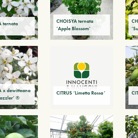
CHOISYA ternata
CH
 ternata
‘Apple Blossom’
‘S
 x dewitteana
CITRUS ‘Limetta Rossa’
CI
azzler’ ®