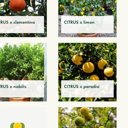
TRUS x clementina
CITRUS x limon
TRUS x nobilis
CITRUS x paradisi