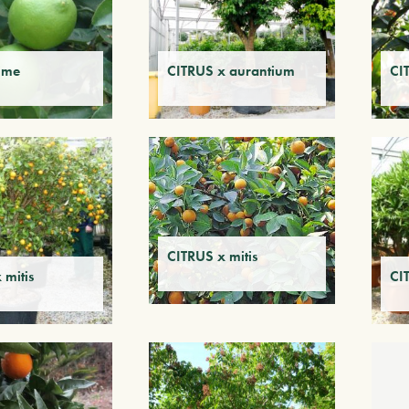
ime
CITRUS x aurantium
CI
CITRUS x mitis
 mitis
CI