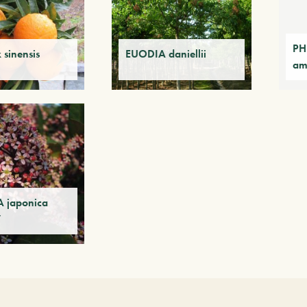
PH
 sinensis
EUODIA daniellii
am
 japonica
’