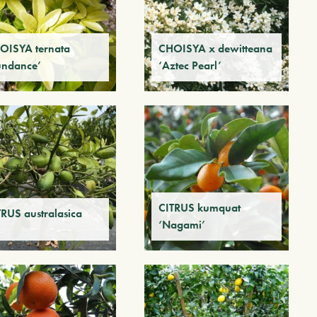
OISYA ternata
CHOISYA x dewitteana
undance’
‘Aztec Pearl’
CITRUS kumquat
TRUS australasica
‘Nagami’