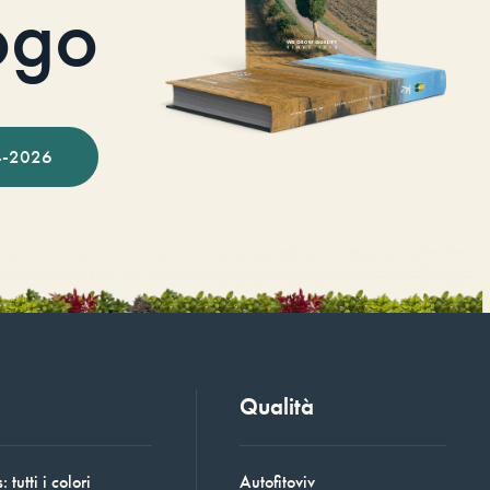
ogo
-2026
Qualità
 tutti i colori
Autofitoviv