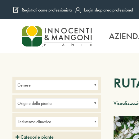
Registrati come professionista
Login shop area professional
Skip to main content
AZIEND
RUT
Genere
Visualizzazio
Origine della pianta
Resistenza climatica
Categorie piante