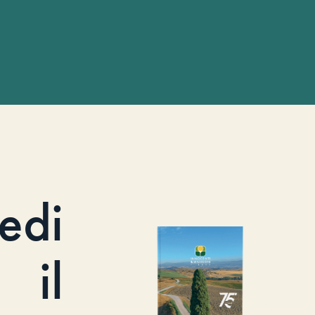
iedi
il