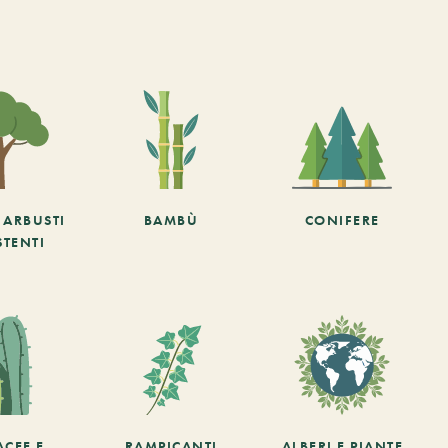
E ARBUSTI
BAMBÙ
CONIFERE
STENTI
ACEE E
RAMPICANTI
ALBERI E PIANTE