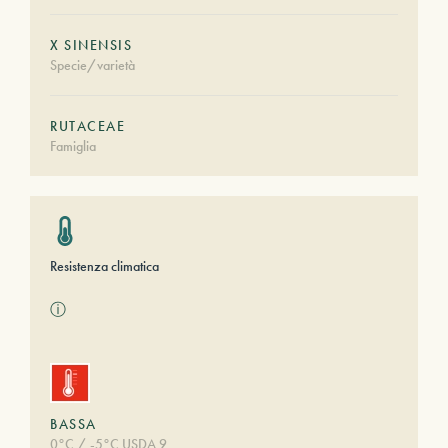
X SINENSIS
Specie/varietà
RUTACEAE
Famiglia
Resistenza climatica
ⓘ
BASSA
0°C / -5°C USDA 9