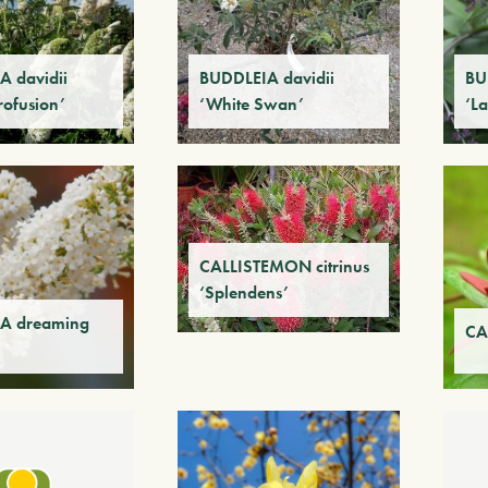
 davidii
BUDDLEIA davidii
BU
rofusion’
‘White Swan’
‘L
CALLISTEMON citrinus
‘Splendens’
A dreaming
CA