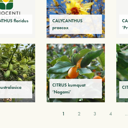
THUS floridus
CALYCANTHUS
CA
praecox
‘Pr
CITRUS kumquat
ustralasica
CI
‘Nagami’
1
2
3
4