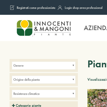
Registrati come professionista
Login shop area professional
Skip to main content
AZIEND
Pian
Genere
Visualizzazi
Origine della pianta
Resistenza climatica
Categorie piante