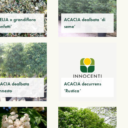
ELIA x grandiflora
ACACIA dealbata ‘di
nfetti’
seme’
ACIA dealbata
ACACIA decurrens
nnesto
‘Rustica’