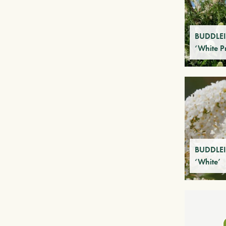
BUDDLEIA
‘White P
BUDDLEI
‘White’