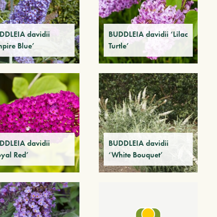
DDLEIA davidii
BUDDLEIA davidii ‘Lilac
mpire Blue’
Turtle’
DDLEIA davidii
BUDDLEIA davidii
oyal Red’
‘White Bouquet’