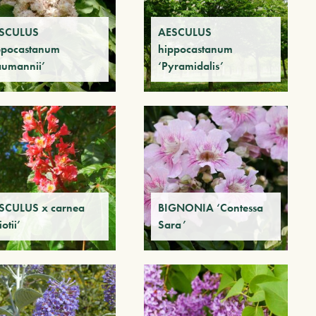
SCULUS
AESCULUS
ppocastanum
hippocastanum
aumannii’
‘Pyramidalis’
SCULUS x carnea
BIGNONIA ‘Contessa
iotii’
Sara’