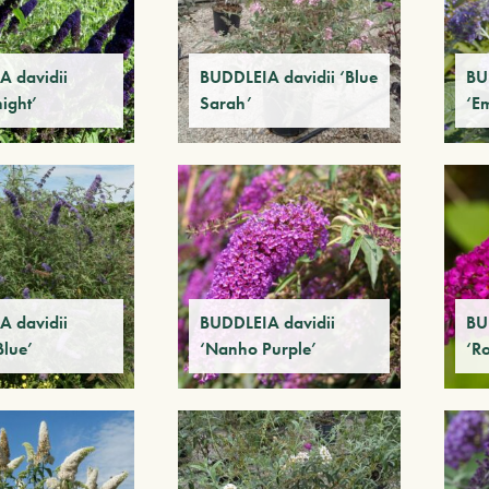
 davidii
BUDDLEIA davidii ‘Blue
BU
ight’
Sarah’
‘E
 davidii
BUDDLEIA davidii
BU
lue’
‘Nanho Purple’
‘R