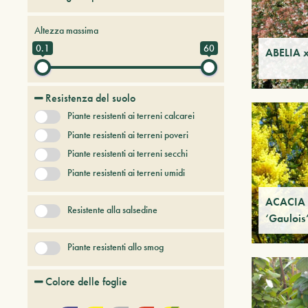
Alberi da frutto
Altezza massima
Alberi e arbusti a foglia caduca
0.1
60
ABELIA x
Alberi e arbusti persistenti
Alberi e piante del futuro
Resistenza del suolo
Bambù
Piante resistenti ai terreni calcarei
Conifere
Erbacee perenni
Piante resistenti ai terreni poveri
+ Show More
Piante resistenti ai terreni secchi
Piante resistenti ai terreni umidi
ACACIA 
Resistente alla salsedine
‘Gaulois
Piante resistenti allo smog
Colore delle foglie