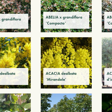
ABELIA x grandiflora
AB
 grandiflora
‘Compacta’
‘Co
dealbata
ACACIA dealbata
AC
’
‘Mirandole’
d’i