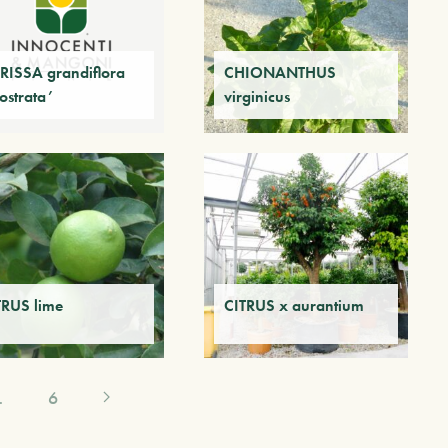
RISSA grandiflora
CHIONANTHUS
ostrata’
virginicus
TRUS lime
CITRUS x aurantium
…
6