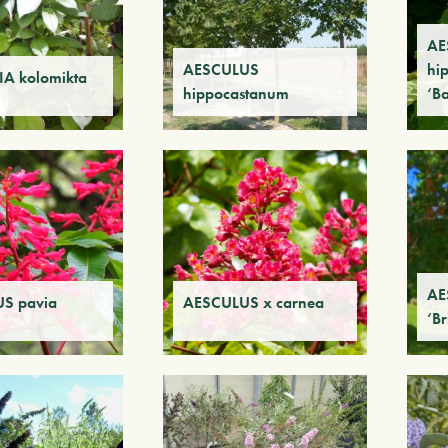
AE
AESCULUS
hi
IA kolomikta
hippocastanum
‘B
AE
S pavia
AESCULUS x carnea
‘Br