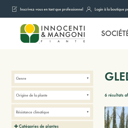
Inscrivez-vous en tant que professionnel
Login à la boutique p
Skip to main content
SOCIÉT
GLE
Genre
6 résultats a
Origine de la plante
Résistance climatique
Catégories de plantes