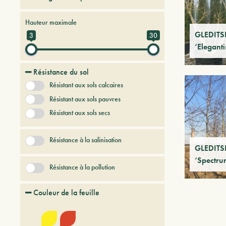
Arbres et arbustes à feuilles caduques
Hauteur maximale
Arbres et Plantes du futur
GLEDITSI
3
30
‘Elegant
Résistance du sol
Résistant aux sols calcaires
Résistant aux sols pauvres
Résistant aux sols secs
Résistance à la salinisation
GLEDITSI
‘Spectru
Résistance à la pollution
Couleur de la feuille