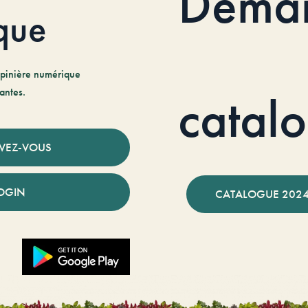
Dema
que
pinière numérique
antes.
catal
IVEZ-VOUS
OGIN
CATALOGUE 2024