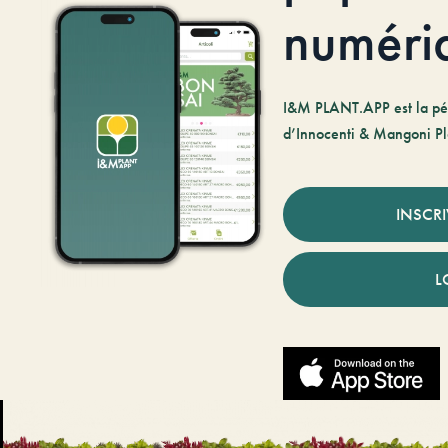
numéri
I&M PLANT.APP est la pé
d’Innocenti & Mangoni Pl
INSCR
L