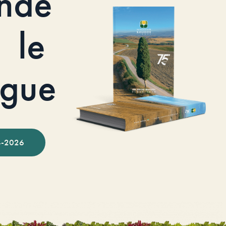
nde
le
ogue
-2026