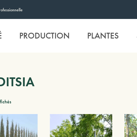
rofessionnelle
É
PRODUCTION
PLANTES
DITSIA
ffichés