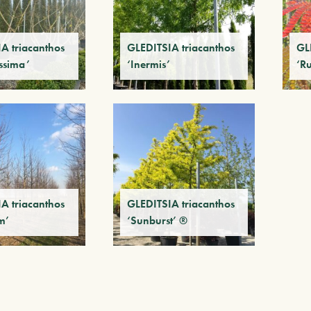
A triacanthos
GLEDITSIA triacanthos
GL
issima’
‘Inermis’
‘R
A triacanthos
GLEDITSIA triacanthos
m’
‘Sunburst’ ®