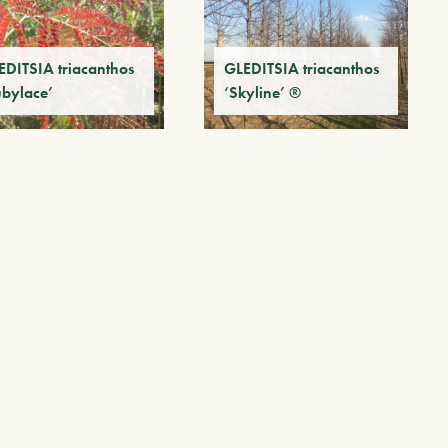
EDITSIA triacanthos
GLEDITSIA triacanthos
ubylace’
‘Skyline’ ®