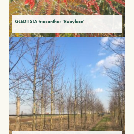
GLEDITSIA triacanthos ‘Rubylace’