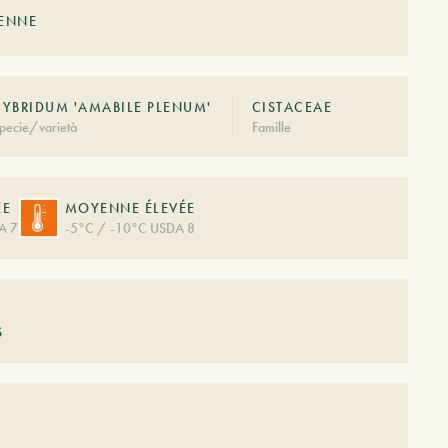
ÉENNE
HYBRIDUM 'AMABILE PLENUM'
CISTACEAE
pecie/varietà
Famille
ÉE
MOYENNE ÉLEVÉE
A 7
-5°C / -10°C USDA 8
S