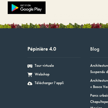
Pépinière 4.0
Blog
Tour virtuale
Architectur
Suspendu d
Webshop
Architectur
Télécharger l’appli
« Bosco Ver
Parcs urbai
Chapultepec
Mexico