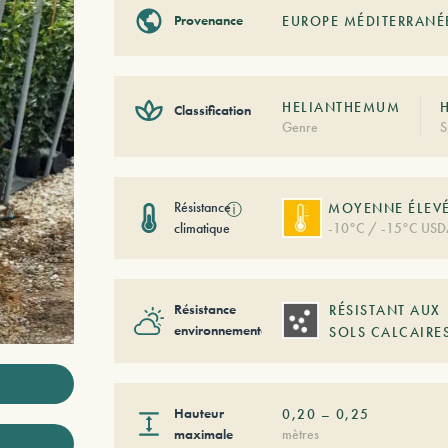
Provenance
EUROPE MÉDITERRAN
HELIANTHEMUM
Classification
Genre
S
Résistance
ⓘ
MOYENNE ÉLEV
climatique
-10°C / -15°C USD
Résistance
RÉSISTANT AUX
environnementale
SOLS CALCAIRE
Hauteur
0,20
–
0,25
maximale
mètres