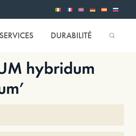
SERVICES
DURABILITÉ
UM hybridum
num’