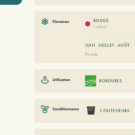
ROUGE
Floraison
Couleur
JUIN
JUILLET
AOÛT
Période
Utilisation
BORDURES
Conditionnement
CONTENEURS