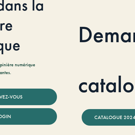
dans la
re
Dema
que
pinière numérique
antes.
catal
IVEZ-VOUS
OGIN
CATALOGUE 2024