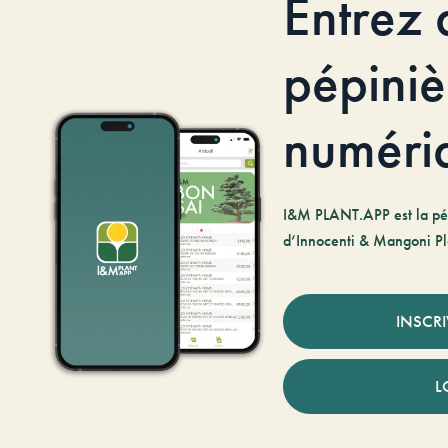
Entrez 
pépiniè
numéri
I&M PLANT.APP est la pé
d’Innocenti & Mangoni Pl
INSCR
L