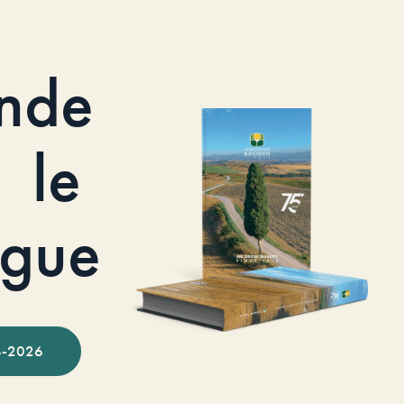
nde
le
ogue
-2026