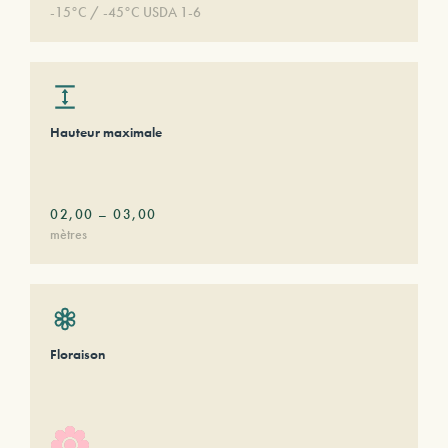
-15°C / -45°C USDA 1-6
Hauteur maximale
02,00
–
03,00
mètres
Floraison