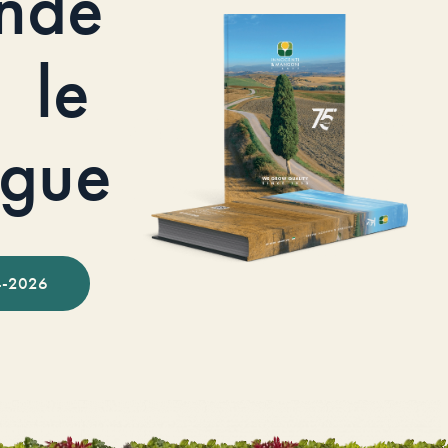
nde
le
ogue
-2026