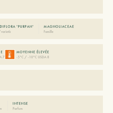
DIFLORA 'PURPAN'
MAGNOLIACEAE
varietà
Famille
ÉE
MOYENNE ÉLEVÉE
A 7
-5°C / -10°C USDA 8
INTENSE
on
Parfum