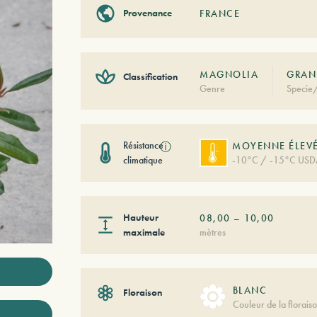
Provenance
FRANCE
MAGNOLIA
GRAN
Classification
Genre
Specie/
Résistance
ⓘ
MOYENNE ÉLEV
climatique
-10°C / -15°C USD
Hauteur
08,00
–
10,00
maximale
mètres
BLANC
Floraison
Couleur de la florais