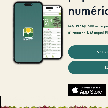
numéri
I&M PLANT.APP est la pé
d’Innocenti & Mangoni Pl
INSCR
L