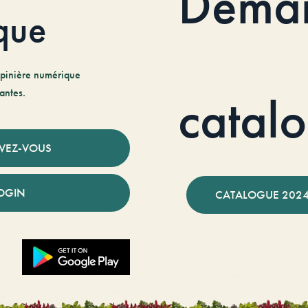
Dema
que
pinière numérique
antes.
catal
IVEZ-VOUS
OGIN
CATALOGUE 2024