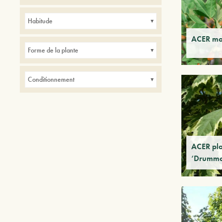
Avenues
Balcons
Haies
Parcs
Habitude
Petits jardins
ACER mo
Forme de la plante
Conditionnement
ACER pla
‘Drummo