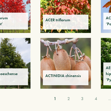
brum
AC
ACER triflorum
t’
‘Pa
AE
zoeschense
hi
ACTINIDIA chinensis
‘P
1
2
3
4