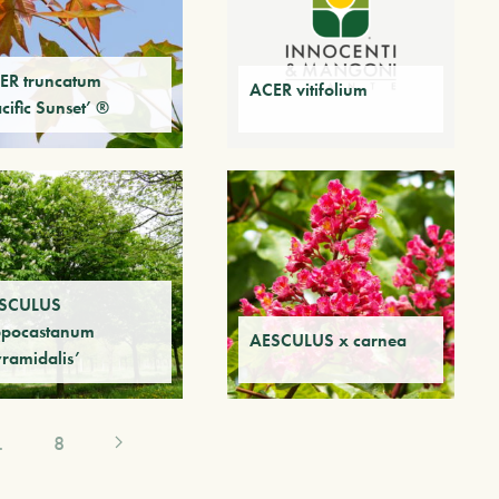
ER truncatum
ACER vitifolium
cific Sunset’ ®
SCULUS
ppocastanum
AESCULUS x carnea
yramidalis’
…
8