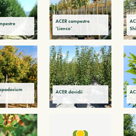
ACER campestre
AC
mpestre
‘Lienco’
Sh
ppadocium
ACER davidii
AC
’