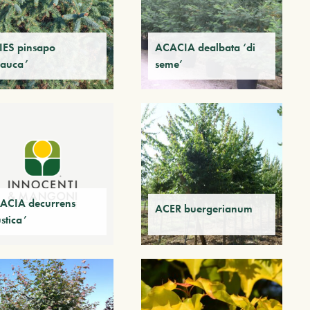
IES pinsapo
ACACIA dealbata ‘di
lauca’
seme’
ACIA decurrens
ACER buergerianum
stica’