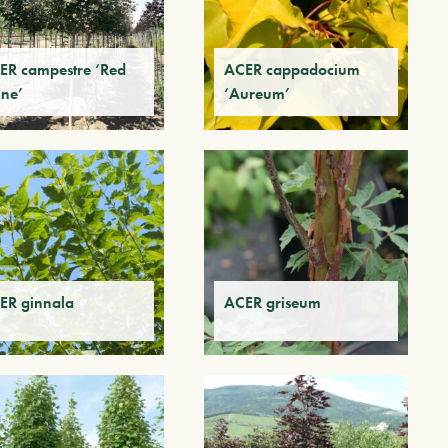
ER campestre ‘Red
ACER cappadocium
ine’
‘Aureum’
ER ginnala
ACER griseum