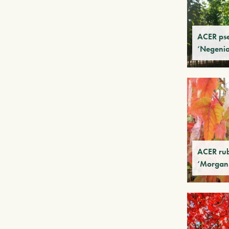
ACER ps
‘Negeni
ACER ru
‘Morgan