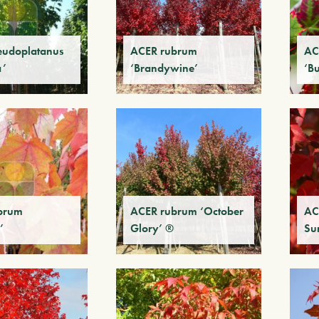
eudoplatanus
ACER rubrum
AC
a’
‘Brandywine’
‘B
brum
ACER rubrum ‘October
AC
’
Glory’ ®
Su