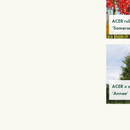
ACER ru
‘Somerse
ACER x 
‘Annae’