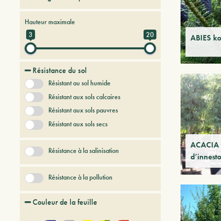
Arbres et arbustes à feuilles caduques
Hauteur maximale
Arbres et arbustes persistants
3
20
ABIES k
Arbres et Plantes du futur
Bambou
Conifères
Résistance du sol
Fruitiers
Lianes
Résistant au sol humide
Palmé et succulent
Sans catégorie
Résistant aux sols calcaires
Résistant aux sols pauvres
Résistant aux sols secs
ACACIA 
Résistance à la salinisation
d’innest
Résistance à la pollution
Couleur de la feuille