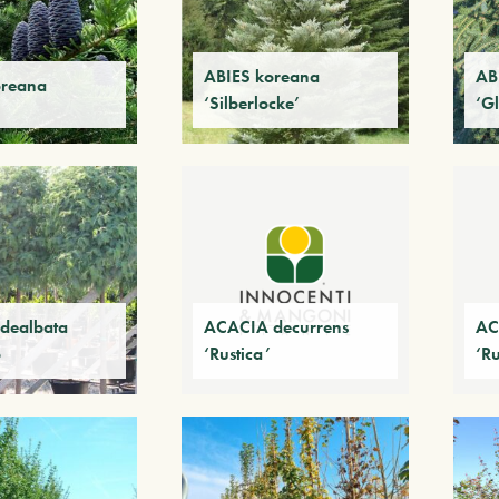
ABIES koreana
AB
oreana
‘Silberlocke’
‘G
dealbata
ACACIA decurrens
AC
o
‘Rustica’
‘Ru