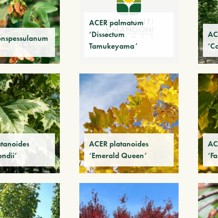
ACER palmatum
‘Dissectum
AC
nspessulanum
Tamukeyama’
‘C
tanoides
ACER platanoides
AC
ndii’
‘Emerald Queen’
‘Fa