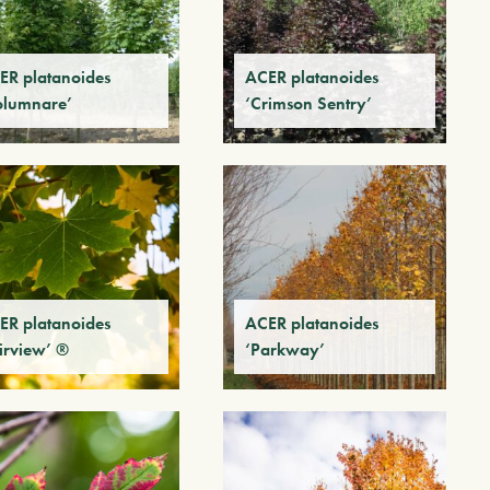
ER platanoides
ACER platanoides
olumnare’
‘Crimson Sentry’
ER platanoides
ACER platanoides
irview’ ®
‘Parkway’