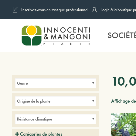
Inscrivez-vous en tant que professionnel
Login à la boutique p
Skip to main content
SOCIÉT
10,
Genre
Affichage de
Origine de la plante
Résistance climatique
Catégories de plantes