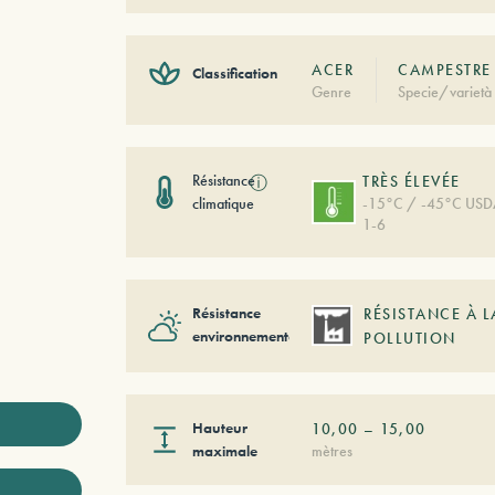
ACER
CAMPESTRE 
Classification
Genre
Specie/varietà
Résistance
ⓘ
TRÈS ÉLEVÉE
climatique
-15°C / -45°C US
1-6
Résistance
RÉSISTANCE À L
environnementale
POLLUTION
Hauteur
10,00
–
15,00
maximale
mètres