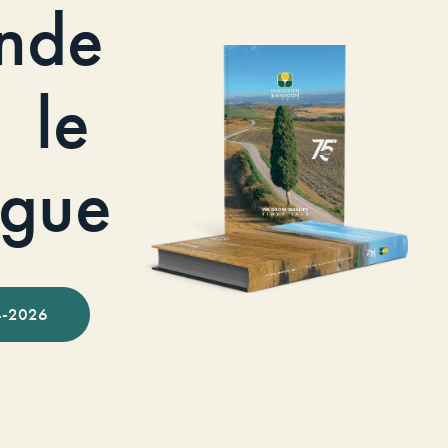
nde
le
ogue
-2026