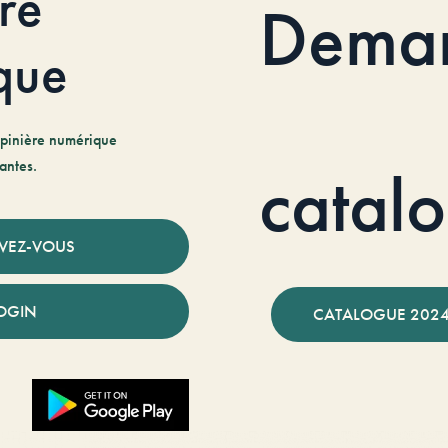
re
Dema
que
pinière numérique
antes.
catal
IVEZ-VOUS
OGIN
CATALOGUE 2024