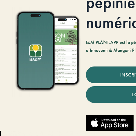
pépiniè
numéri
I&M PLANT.APP est la pé
d’Innocenti & Mangoni Pl
INSCR
L