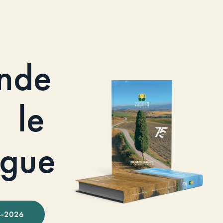
nde
le
ogue
-2026