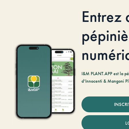
Entrez 
pépiniè
numéri
I&M PLANT.APP est la pé
d’Innocenti & Mangoni Pl
INSCR
L