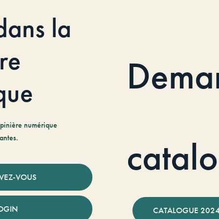
dans la
re
Dema
que
pinière numérique
antes.
catal
IVEZ-VOUS
OGIN
CATALOGUE 2024