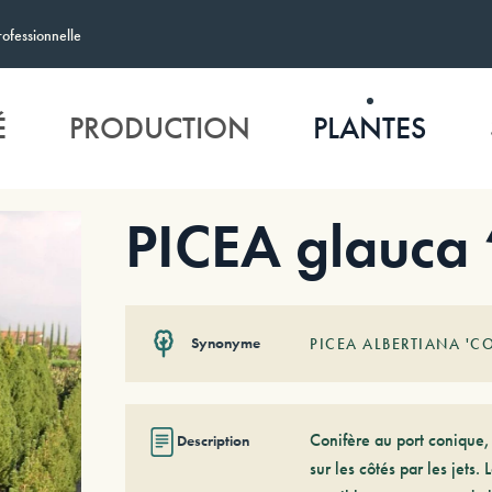
rofessionnelle
É
PRODUCTION
PLANTES
PICEA glauca 
Synonyme
PICEA ALBERTIANA 'C
Conifère au port conique,
Description
sur les côtés par les jets.