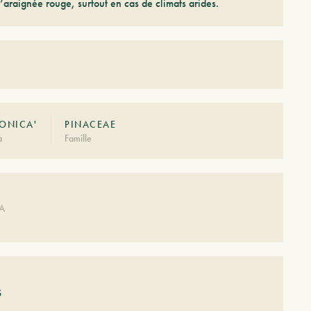
’araignée rouge, surtout en cas de climats arides.
ONICA'
PINACEAE
à
Famille
DA
S