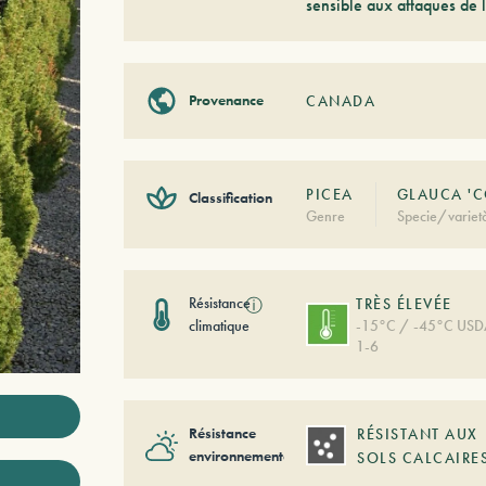
sensible aux attaques de l
Provenance
CANADA
PICEA
GLAUCA 'C
Classification
Genre
Specie/variet
Résistance
ⓘ
TRÈS ÉLEVÉE
climatique
-15°C / -45°C US
1-6
Résistance
RÉSISTANT AUX
environnementale
SOLS CALCAIRE