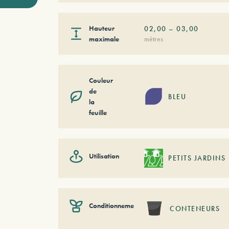
Hauteur
02,00
–
03,00
maximale
mètres
Couleur
de
BLEU
la
feuille
Utilisation
PETITS JARDINS
Conditionnement
CONTENEURS