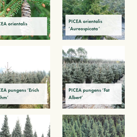
PICEA orientalis
EA orientalis
‘Aureospicata’
CEA pungens ‘Erich
PICEA pungens ‘Fat
ahm’
Albert’