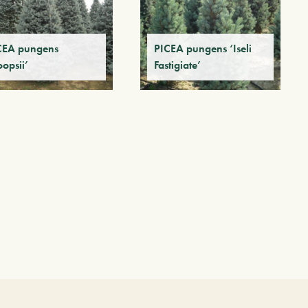
CEA pungens
PICEA pungens ‘Iseli
opsii’
Fastigiate’