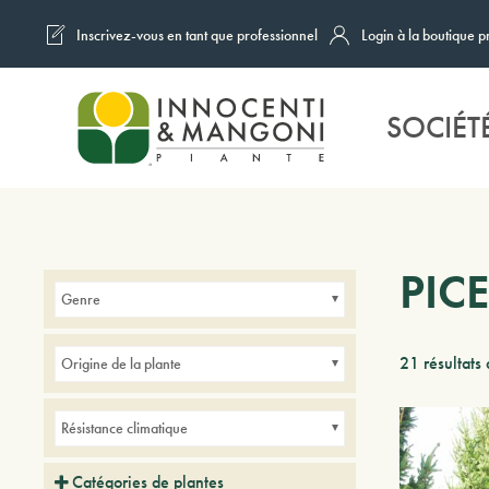
Inscrivez-vous en tant que professionnel
Login à la boutique p
Skip to main content
SOCIÉT
PIC
Genre
21 résultats 
Origine de la plante
Résistance climatique
Catégories de plantes