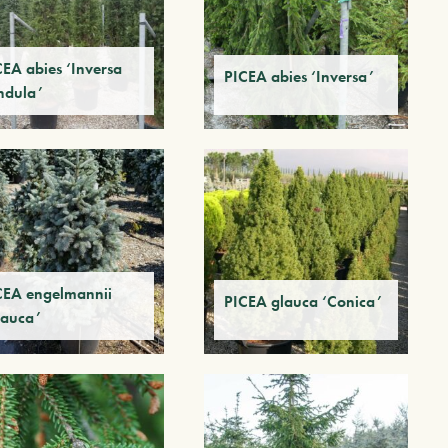
CEA abies ‘Inversa
PICEA abies ‘Inversa’
ndula’
CEA engelmannii
PICEA glauca ‘Conica’
lauca’