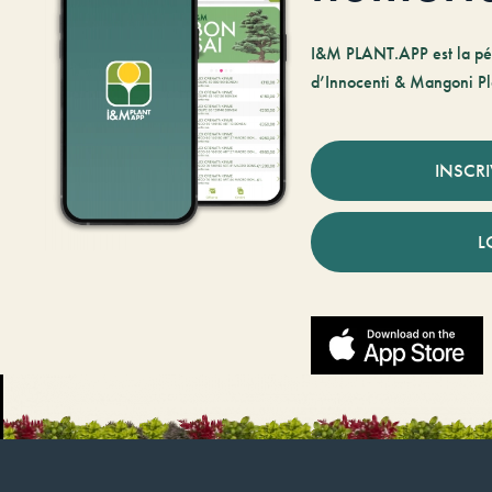
I&M PLANT.APP est la pé
d’Innocenti & Mangoni Pl
INSCR
L