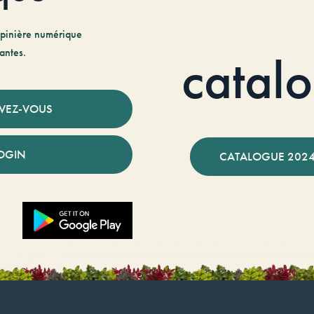
pinière numérique
antes.
catal
IVEZ-VOUS
OGIN
CATALOGUE 2024