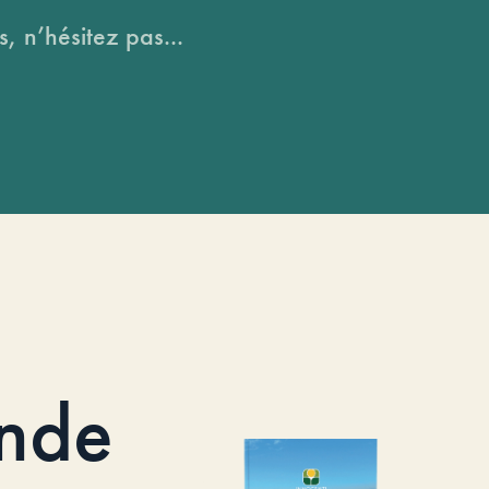
, n’hésitez pas...
nde