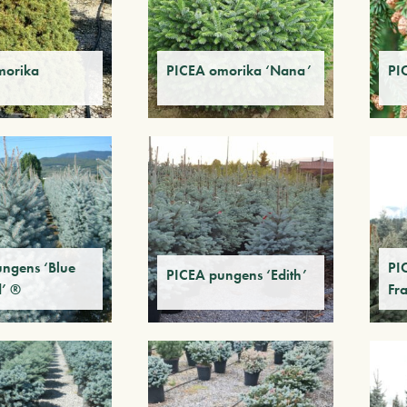
morika
PICEA omorika ‘Nana’
PIC
ngens ‘Blue
PI
PICEA pungens ‘Edith’
’ ®
Fr