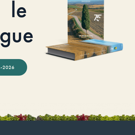
le
ogue
-2026