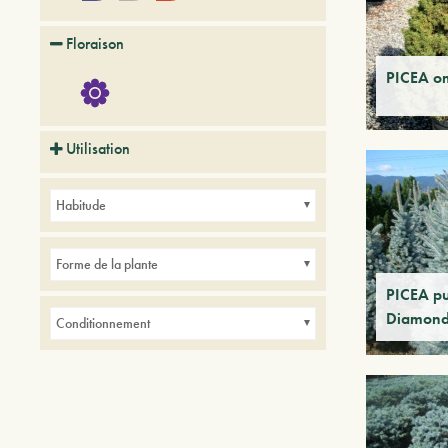
Floraison
PICEA o
Utilisation
Balcons
Parcs
Petits jardins
Habitude
Forme de la plante
PICEA pu
Diamond
Conditionnement