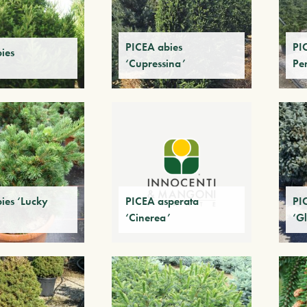
PICEA abies
PI
ies
‘Cupressina’
Pe
ies ‘Lucky
PICEA asperata
PI
‘Cinerea’
‘G