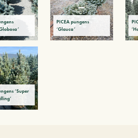
ungens
PICEA pungens
PI
Globosa’
‘Glauca’
‘Ho
ungens ‘Super
dling’