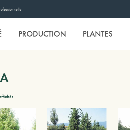
rofessionnelle
É
PRODUCTION
PLANTES
EA
affichés