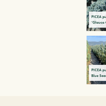
PICEA p
‘Glauca 
PICEA p
Blue See