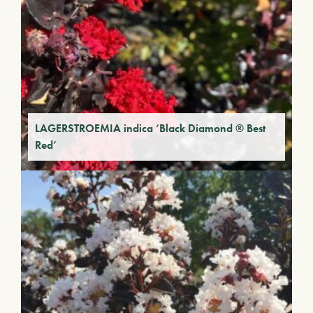
LAGERSTROEMIA indica ‘Black Diamond ® Best
Red’