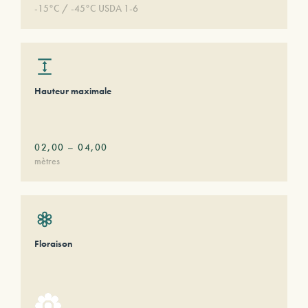
-15°C / -45°C USDA 1-6
Hauteur maximale
02,00
–
04,00
mètres
Floraison