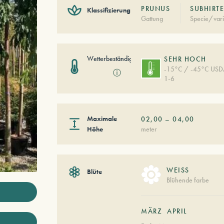
PRUNUS
SUBHIRT
Klassifizierung
Gattung
Specie/vari
Wetterbeständigkeit
SEHR HOCH
-15°C / -45°C US
ⓘ
1-6
Maximale
02,00
–
04,00
Höhe
meter
WEISS
Blüte
Blühende farbe
MÄRZ
APRIL