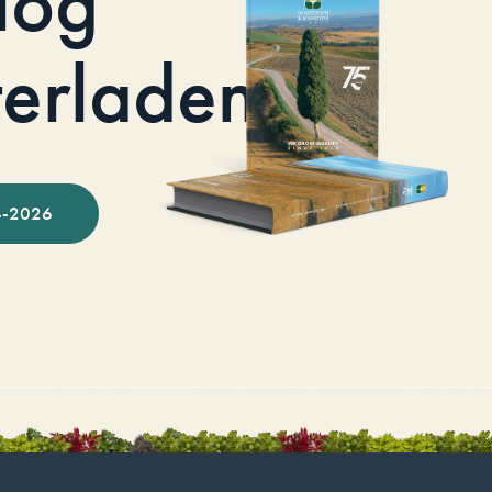
log
terladen
-2026