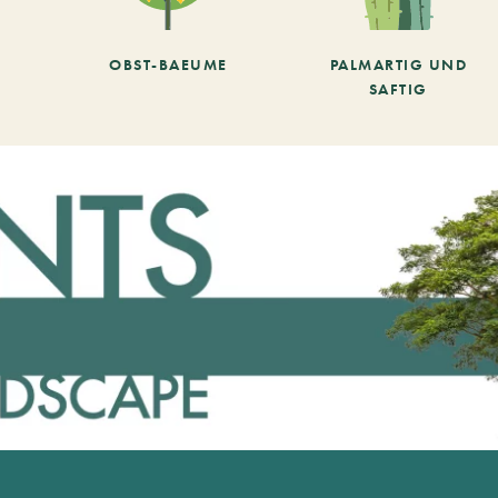
OBST-BAEUME
PALMARTIG UND
SAFTIG