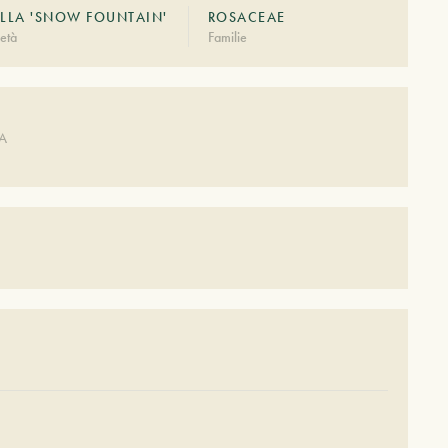
ELLA 'SNOW FOUNTAIN'
ROSACEAE
età
Familie
DA