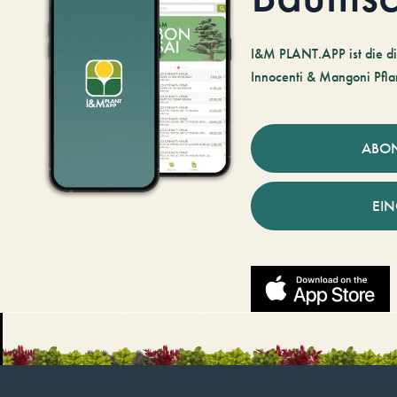
I&M PLANT.APP ist die di
Innocenti & Mangoni Pfla
ABO
EI