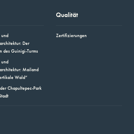
Qualität
 und
Zertifizierungen
architektur: Der
n des Guinigi-Turms
 und
architektur: Mailand
ertikale Wald“
 der Chapultepec-Park
Stadt