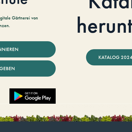
Kata
herun
gitale Gärtnerei von
nzen.
NNIEREN
KATALOG 2024
NGEBEN