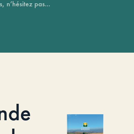
, n’hésitez pas...
nde