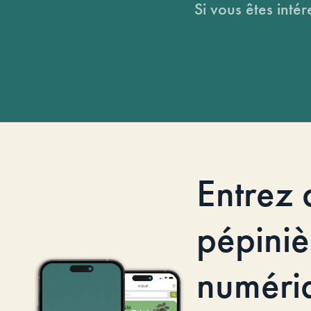
Si vous êtes intér
Entrez 
pépiniè
numéri