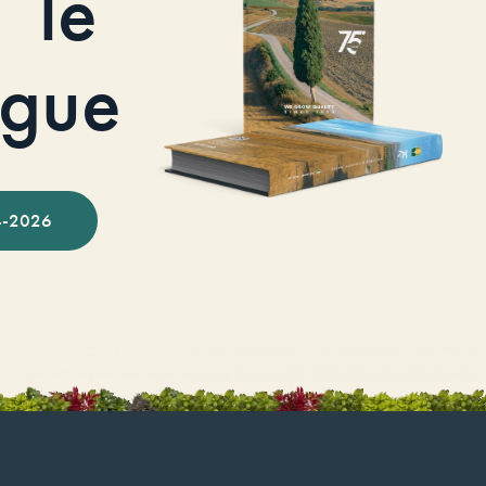
le
ogue
-2026