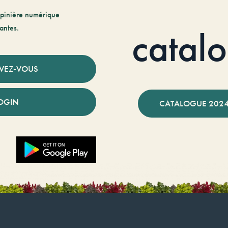
pinière numérique
antes.
catal
IVEZ-VOUS
OGIN
CATALOGUE 2024