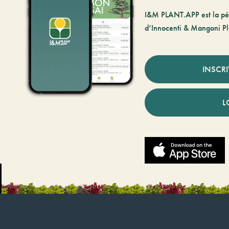
I&M PLANT.APP est la pé
d’Innocenti & Mangoni Pl
INSCR
L