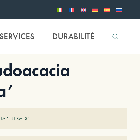
SERVICES
DURABILITÉ
doacacia
a’
A 'INERMIS'