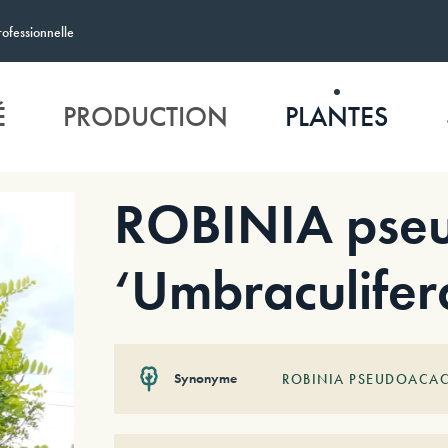
rofessionnelle
É
PRODUCTION
PLANTES
ROBINIA pseu
‘Umbraculifer
Synonyme
ROBINIA PSEUDOACACI