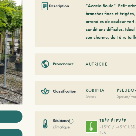
“Acacia Boule”. Petit arbr
Description
branches fines et érigées,
arrondies de couleur vert 
conditions difficiles. Idéa
son charme, doit être taill
Provenance
AUTRICHE
ROBINIA
PSEUDOA
Classification
Genre
Specie/var
Résistance
ⓘ
TRÈS ÉLEVÉE
climatique
-15°C / -45°C US
1-6