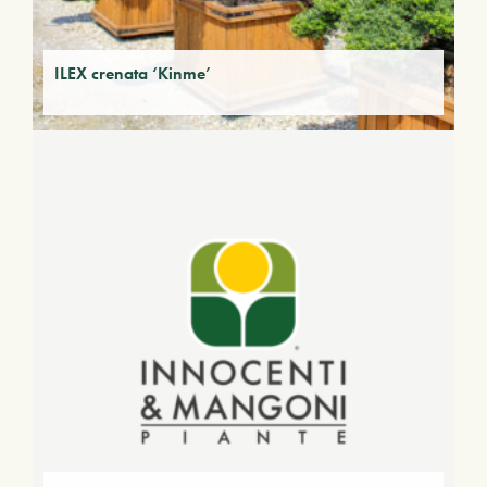
ILEX crenata ‘Kinme’