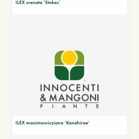
ILEX crenata ‘Stokes’
ILEX maximowicziana ‘Kanehirae’