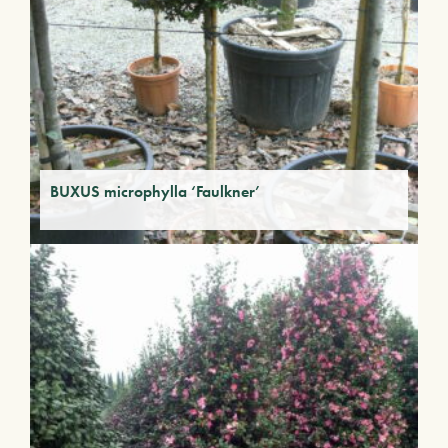
BUXUS microphylla ‘Faulkner’