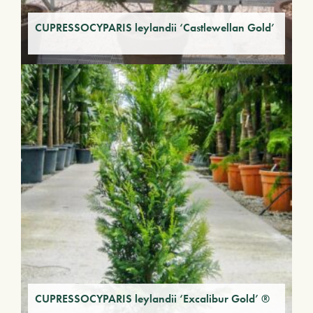
CUPRESSOCYPARIS leylandii ‘Castlewellan Gold’
CUPRESSOCYPARIS leylandii ‘Excalibur Gold’ ®