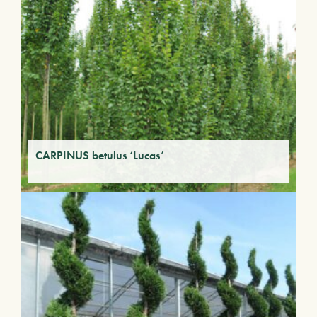
CARPINUS betulus ‘Lucas’