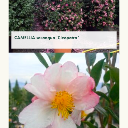
CAMELLIA sasanqua ‘Cleopatra’