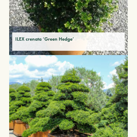
ILEX crenata ‘Green Hedge’