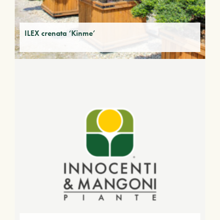
ILEX crenata ‘Kinme’