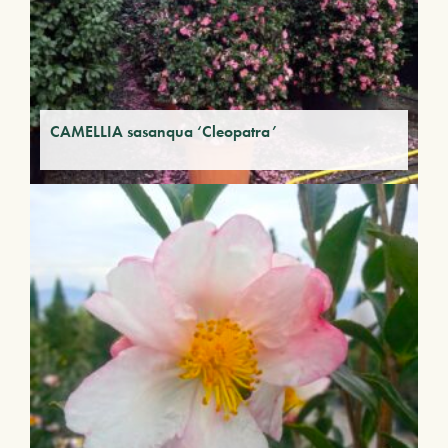
CAMELLIA sasanqua ‘Cleopatra’