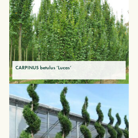
CARPINUS betulus ‘Lucas’