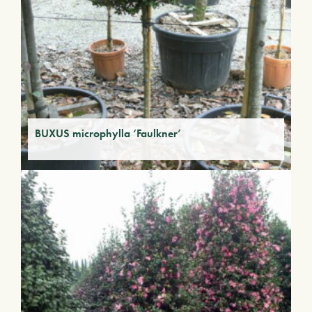
BUXUS microphylla ‘Faulkner’