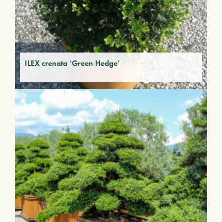
ILEX crenata ‘Green Hedge’