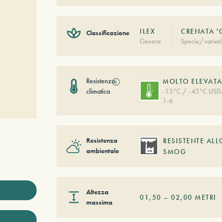
ILEX
CRENATA '
Classificazione
Genere
Specie/variet
Resistenza
ⓘ
MOLTO ELEVAT
climatica
-15°C / -45°C US
1-6
Resistenza
RESISTENTE ALL
ambientale
SMOG
Altezza
01,50
–
02,00
METRI
massima