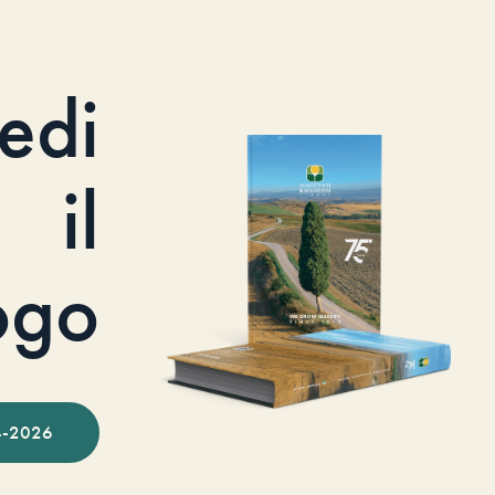
iedi
il
ogo
-2026