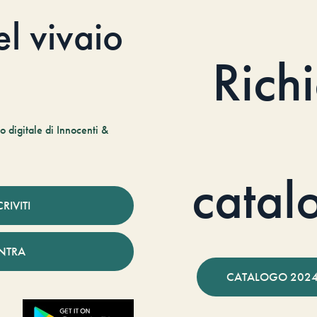
el vivaio
Rich
 digitale di Innocenti &
catal
CRIVITI
NTRA
CATALOGO 2024