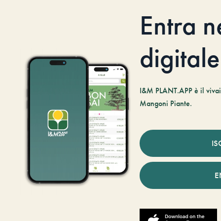
Entra n
digitale
I&M PLANT.APP è il vivaio
Mangoni Piante.
IS
E