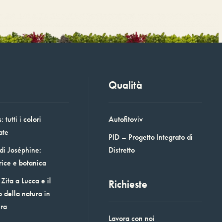
Qualità
 tutti i colori
Autofitoviv
ate
PID – Progetto Integrato di
 di Joséphine:
Distretto
rice e botanica
Zita a Lucca e il
Richieste
o della natura in
era
Lavora con noi