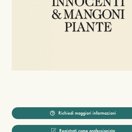
Richiedi maggiori informazioni
Registrati come professionista