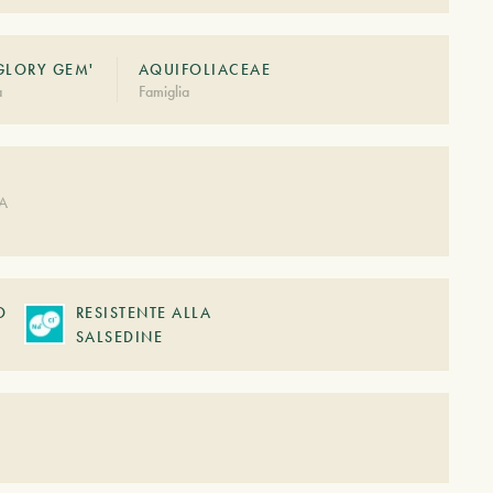
GLORY GEM'
AQUIFOLIACEAE
à
Famiglia
A
DA
O
RESISTENTE ALLA
SALSEDINE