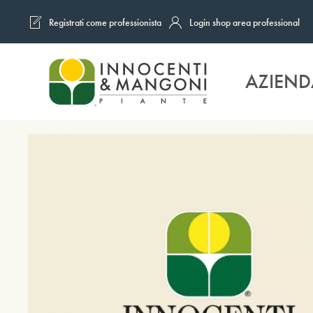
Registrati come professionista
Login shop area professional
Skip to main content
AZIEND