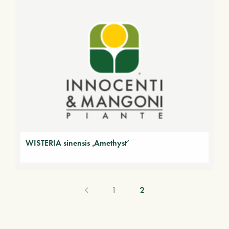
WISTERIA sinensis ‚Amethyst‘
1
2