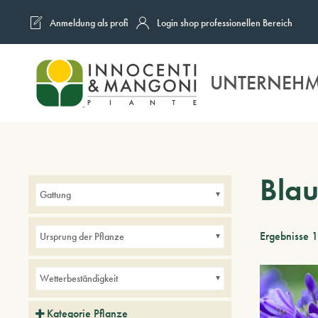
Anmeldung als profi
Login shop professionellen Bereich
Skip to main content
UNTERNEH
Bla
Gattung
Ergebnisse 
Ursprung der Pflanze
Wetterbeständigkeit
Kategorie Pflanze