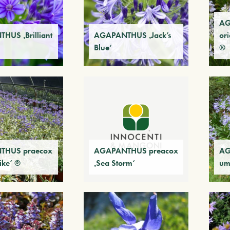
AG
HUS ‚Brilliant
AGAPANTHUS ‚Jack’s
or
Blue‘
®
THUS praecox
AGAPANTHUS preacox
AG
ike‘ ®
‚Sea Storm‘
um