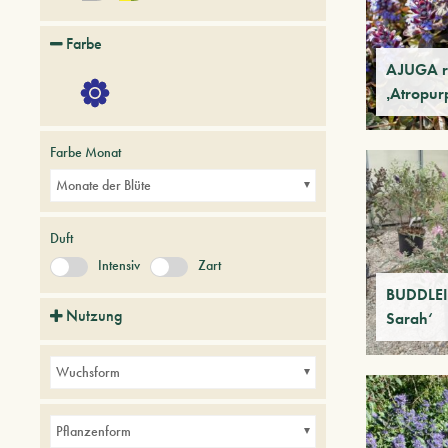
Farbe
AJUGA r
‚Atropur
Farbe Monat
Monate der Blüte
Duft
Intensiv
Zart
BUDDLEIA
Nutzung
Sarah‘
Alleen
Balkone
Bordüren
Hecken
Wuchsform
Kleine Gärten
Parks
Pflanzenform