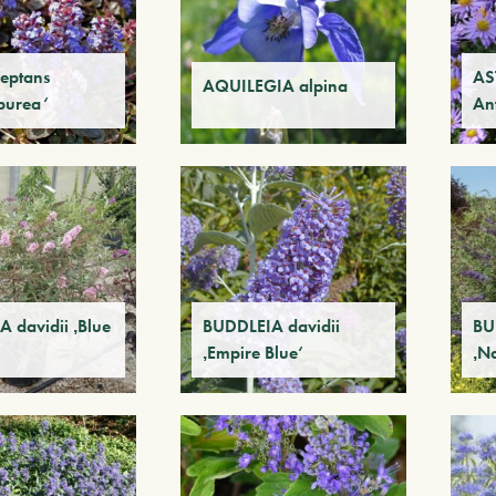
eptans
AS
AQUILEGIA alpina
purea‘
An
 davidii ‚Blue
BUDDLEIA davidii
BU
‚Empire Blue‘
‚N