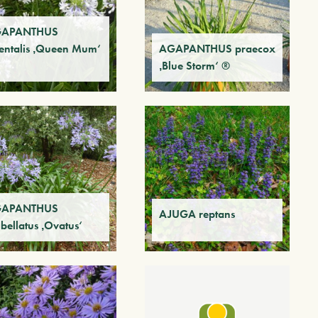
APANTHUS
ientalis ‚Queen Mum‘
AGAPANTHUS praecox
‚Blue Storm‘ ®
APANTHUS
AJUGA reptans
bellatus ‚Ovatus‘