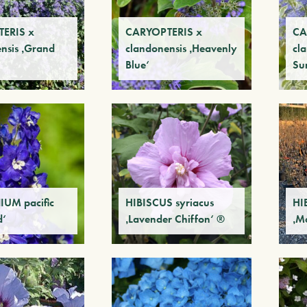
ERIS x
CARYOPTERIS x
CA
nsis ‚Grand
clandonensis ‚Heavenly
cl
Blue‘
Sur
IUM pacific
HIBISCUS syriacus
HI
d‘
‚Lavender Chiffon‘ ®
‚M