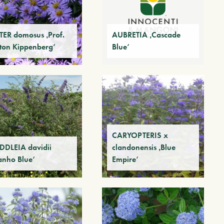
TER domosus ‚Prof.
AUBRETIA ‚Cascade
ton Kippenberg‘
Blue‘
CARYOPTERIS x
DDLEIA davidii
clandonensis ‚Blue
anho Blue‘
Empire‘