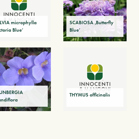
LVIA microphylla
SCABIOSA ‚Butterfly
ctoria Blue‘
Blue‘
UNBERGIA
THYMUS officinalis
andiflora