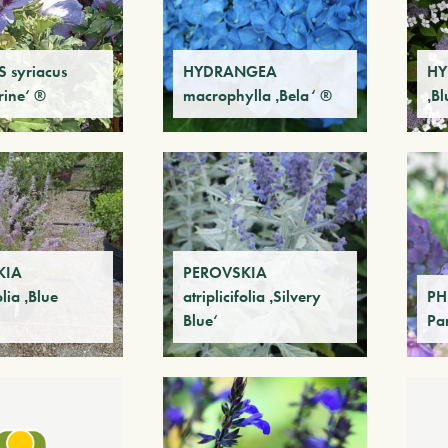
 syriacus
HYDRANGEA
HY
rine‘ ®
macrophylla ‚Bela‘ ®
‚Bl
KIA
PEROVSKIA
olia ‚Blue
atriplicifolia ‚Silvery
PH
Blue‘
Pa