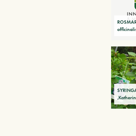
ROSMAR
officinal
SYRINGA
‚Katheri