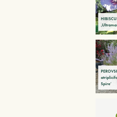
HIBISCUS
‚Ultrama
PEROVS
atriplicif
Spire‘