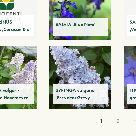
INUS
SA
SALVIA ‚Blue Note‘
is ‚Corsican Blu‘
‚Vi
 vulgaris
SYRINGA vulgaris
TH
ne Havemeyer‘
‚President Grevy‘
gr
1
2