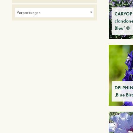
Verpackungen
CARYOPT
clandone
Bleu‘ ®
DELPHIN
‚Blue Bir