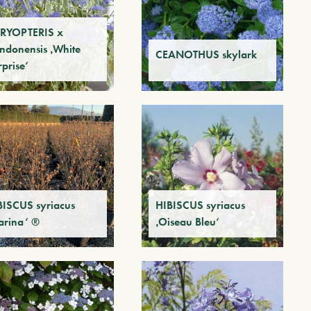
RYOPTERIS x
andonensis ‚White
CEANOTHUS skylark
prise‘
BISCUS syriacus
HIBISCUS syriacus
arina‘ ®
‚Oiseau Bleu‘