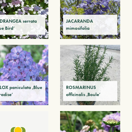
DRANGEA serrata
JACARANDA
ue Bird‘
mimosifolia
LOX paniculata ‚Blue
ROSMARINUS
radise‘
officinalis ‚Boule‘