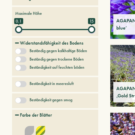
Bäume und Pflanzen der Zukunft
Maximale Höhe
Hartnäckige Bäume und Sträucher
AGAPANT
0.1
15
blue‘
keine Kategorie
Laubbäume und Sträucher
Widerstandsfähigkeit des Bodens
Beständig gegen kalkhaltige Böden
Mehrjährige Kräuter
Schlingpflanzen
Beständig gegen trockene Böden
Beständigkeit auf feuchten böden
Beständigkeit in meeresluft
AGAPAN
‚Gold Str
Beständigkeit gegen smog
Farbe der Blätter