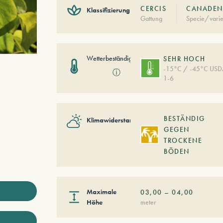
CERCIS
CANADENS
Klassifizierung
Gattung
Specie/varie
Wetterbeständigkeit
SEHR HOCH
-15°C / -45°C US
ⓘ
1-6
BESTÄNDIG
Klimawiderstand
GEGEN
TROCKENE
BÖDEN
Maximale
03,00
–
04,00
Höhe
meter