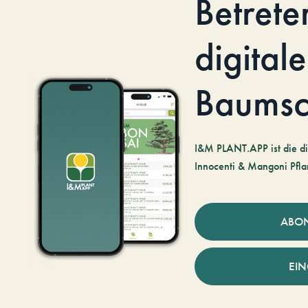
Betrete
digitale
Baumsc
I&M PLANT.APP ist die di
Innocenti & Mangoni Pfla
ABO
EI