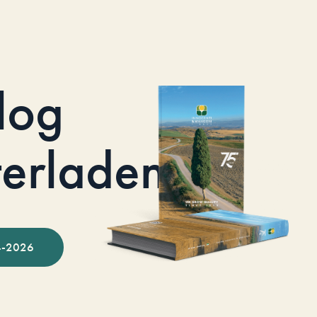
log
terladen
-2026