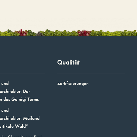
Qualität
 und
Zertifizierungen
architektur: Der
n des Guinigi-Turms
 und
architektur: Mailand
ertikale Wald“