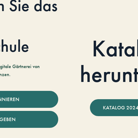
n Sie das
Kata
hule
herun
gitale Gärtnerei von
nzen.
NNIEREN
KATALOG 2024
NGEBEN