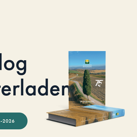
log
terladen
-2026