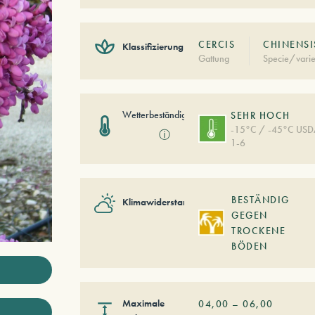
CERCIS
CHINENSI
Klassifizierung
Gattung
Specie/varie
Wetterbeständigkeit
SEHR HOCH
-15°C / -45°C US
ⓘ
1-6
BESTÄNDIG
Klimawiderstand
GEGEN
TROCKENE
BÖDEN
Maximale
04,00
–
06,00