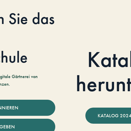
n Sie das
Kata
hule
herun
gitale Gärtnerei von
nzen.
NNIEREN
KATALOG 2024
NGEBEN