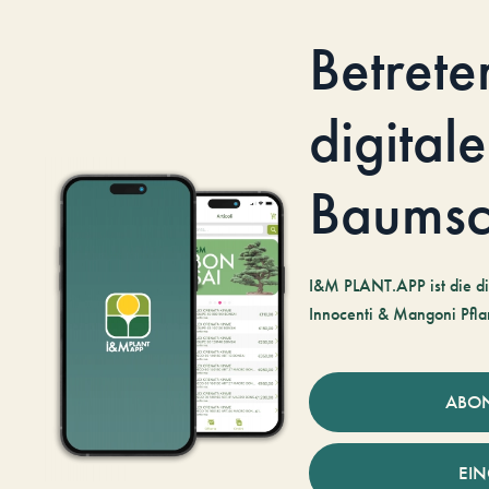
Betrete
digitale
Baumsc
I&M PLANT.APP ist die di
Innocenti & Mangoni Pfla
ABO
EI