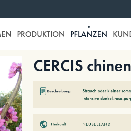
MEN
PRODUKTION
PFLANZEN
KUN
CERCIS chinen
Strauch oder kleiner som
Beschreibung
intensive dunkel-rosa-purp
Herkunft
NEUSEELAND