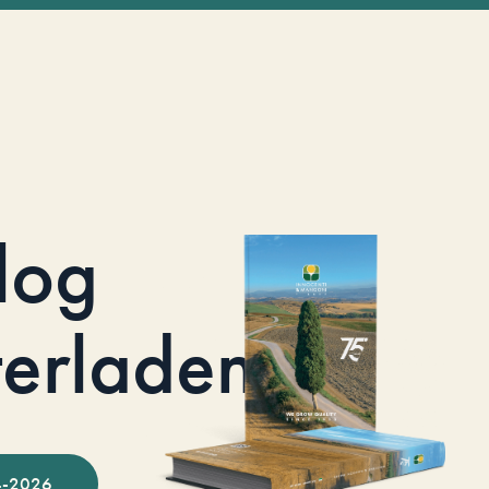
log
terladen
-2026