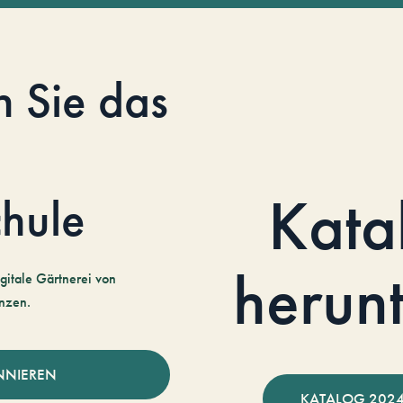
n Sie das
Kata
hule
herun
gitale Gärtnerei von
nzen.
NNIEREN
KATALOG 2024