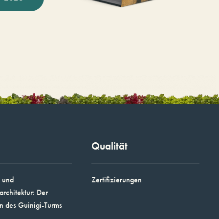
Qualität
 und
Zertifizierungen
architektur: Der
n des Guinigi-Turms