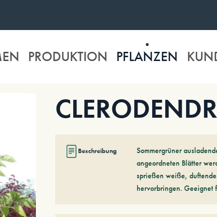
MEN
PRODUKTION
PFLANZEN
KUN
CLERODENDRU
Sommergrüner ausladender
Beschreibung
angeordneten Blätter wer
sprießen weiße, duftende
hervorbringen. Geeignet 