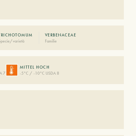
TRICHOTOMUM
VERBENACEAE
Specie/varietà
Familie
MITTEL HOCH
A 7
-5°C / -10°C USDA 8