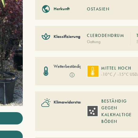
Herkunft
OSTASIEN
CLERODENDRUM
Klassifizierung
Gattung
Wetterbeständigkeit
MITTEL HOCH
-10°C / -15°C USD
ⓘ
BESTÄNDIG
Klimawiderstand
GEGEN
KALKHALTIGE
BÖDEN