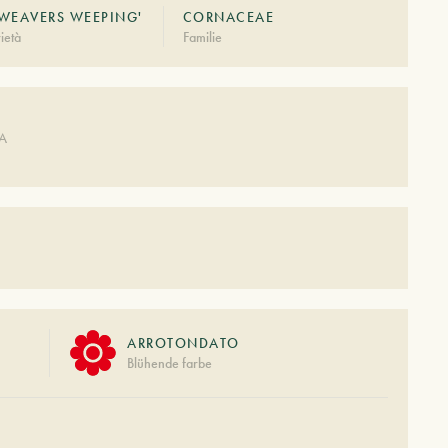
WEAVERS WEEPING'
CORNACEAE
ietà
Familie
DA
ARROTONDATO
Blühende farbe