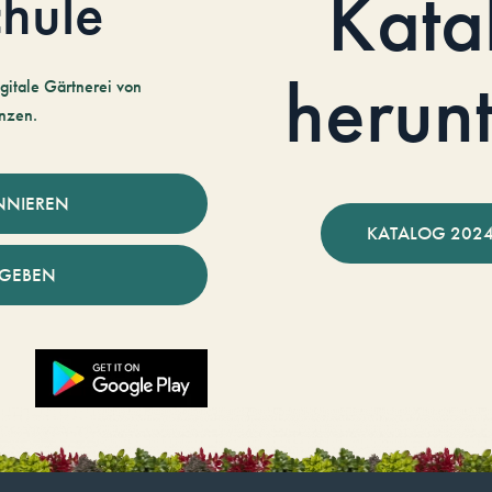
Kata
hule
herun
gitale Gärtnerei von
nzen.
NNIEREN
KATALOG 2024
NGEBEN