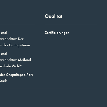
Qualität
 und
Zertifizierungen
architektur: Der
n des Guinigi-Turms
 und
architektur: Mailand
ertikale Wald“
 der Chapultepec-Park
Stadt