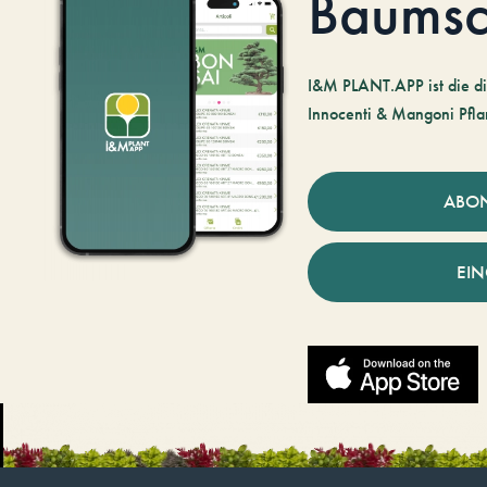
Baumsc
I&M PLANT.APP ist die di
Innocenti & Mangoni Pfla
ABO
EI