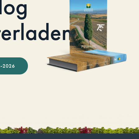
log
terladen
-2026