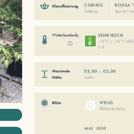
CORNUS
KOUSA '
Klassifizierung
Gattung
Specie/var
Wetterbeständigkeit
SEHR HOCH
-15°C / -45°C US
ⓘ
1-6
Maximale
03,00
–
05,00
Höhe
meter
Blüte
WEISS
Blühende farbe
MAI
JUNI