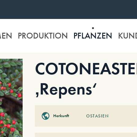
MEN
PRODUKTION
PFLANZEN
KUN
COTONEASTER s
‚Repens‘
Herkunft
OSTASIEN