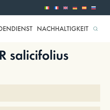
DENDIENST
NACHHALTIGKEIT
alicifolius