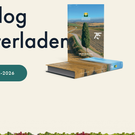
log
terladen
-2026