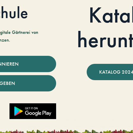
Kata
hule
herun
gitale Gärtnerei von
nzen.
NNIEREN
KATALOG 2024
NGEBEN