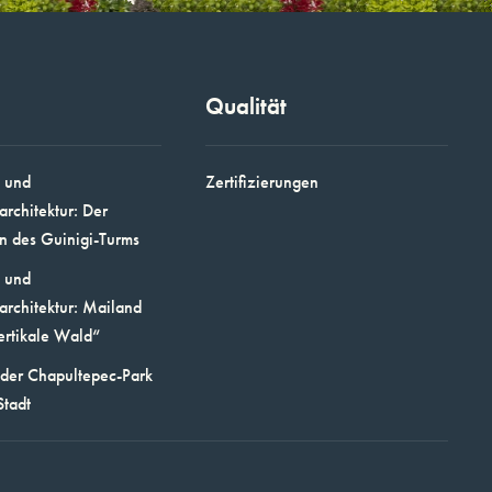
Qualität
 und
Zertifizierungen
architektur: Der
n des Guinigi-Turms
 und
architektur: Mailand
ertikale Wald“
 der Chapultepec-Park
Stadt