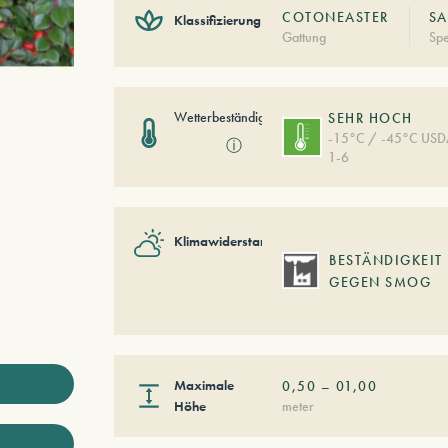
COTONEASTER
SA
Klassifizierung
Gattung
Spe
Wetterbeständigkeit
SEHR HOCH
-15°C / -45°C US
ⓘ
1-6
Klimawiderstand
BESTÄNDIGKEIT
GEGEN SMOG
Maximale
0,50
–
01,00
Höhe
meter