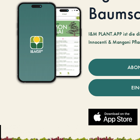
Baumsc
I&M PLANT.APP ist die di
Innocenti & Mangoni Pfla
ABO
EI