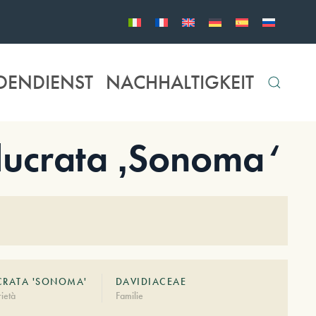
DENDIENST
NACHHALTIGKEIT
lucrata ‚Sonoma‘
CRATA 'SONOMA'
DAVIDIACEAE
ietà
Familie