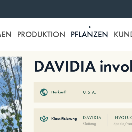
MEN
PRODUKTION
PFLANZEN
KUN
DAVIDIA invo
Herkunft
U.S.A.
DAVIDIA
INVOLU
Klassifizierung
Gattung
Specie/var