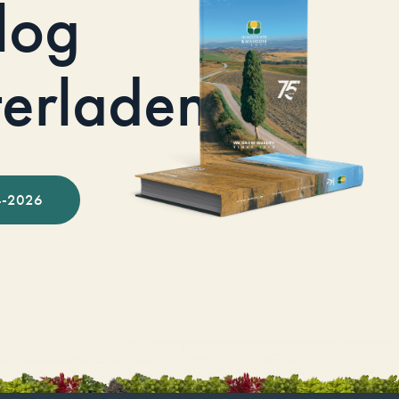
log
terladen
-2026