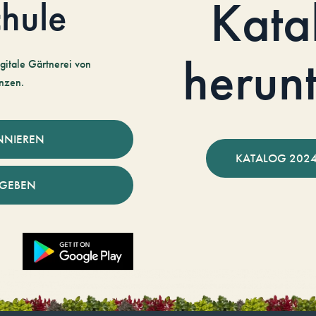
Kata
hule
herun
gitale Gärtnerei von
nzen.
NNIEREN
KATALOG 2024
NGEBEN