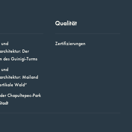
Qualität
 und
Zertifizierungen
architektur: Der
n des Guinigi-Turms
 und
architektur: Mailand
ertikale Wald“
 der Chapultepec-Park
Stadt