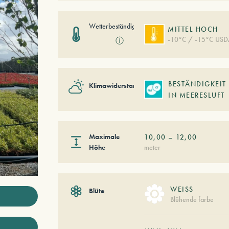
Wetterbeständigkeit
MITTEL HOCH
-10°C / -15°C USD
ⓘ
BESTÄNDIGKEIT
Klimawiderstand
IN MEERESLUFT
Maximale
10,00
–
12,00
Höhe
meter
WEISS
Blüte
Blühende farbe