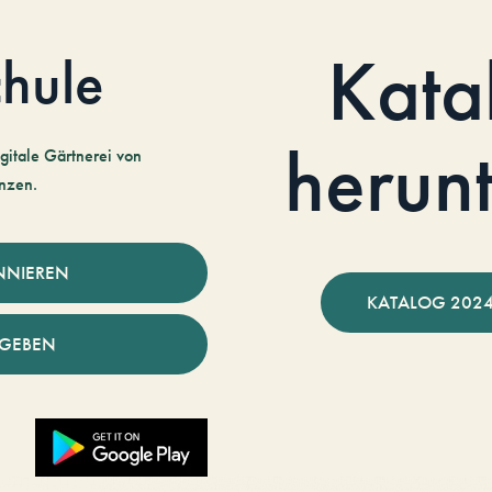
Kata
hule
herun
gitale Gärtnerei von
nzen.
NNIEREN
KATALOG 2024
NGEBEN