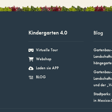
Kindergarten 4.0
Blog
Virtuelle Tour
Gartenbau-
Landschafts
Webshop
hängegarte
Laden sie APP
Gartenbau-
BLOG
Landschafts
und der „V
Stadtparks:
in Mexico-