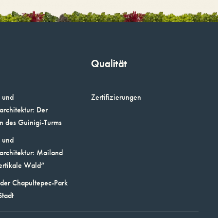
Qualität
 und
Zertifizierungen
architektur: Der
n des Guinigi-Turms
 und
architektur: Mailand
ertikale Wald“
 der Chapultepec-Park
Stadt