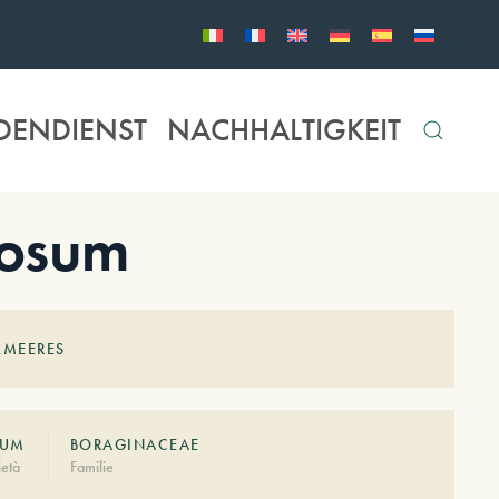
DENDIENST
NACHHALTIGKEIT
uosum
LMEERES
SUM
BORAGINACEAE
età
Familie