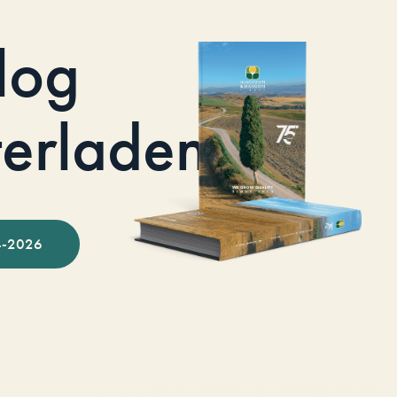
log
terladen
-2026