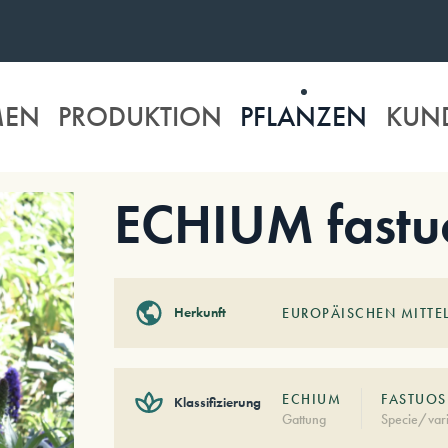
MEN
PRODUKTION
PFLANZEN
KUN
ECHIUM fast
Herkunft
EUROPÄISCHEN MITTE
ECHIUM
FASTUO
Klassifizierung
Gattung
Specie/vari