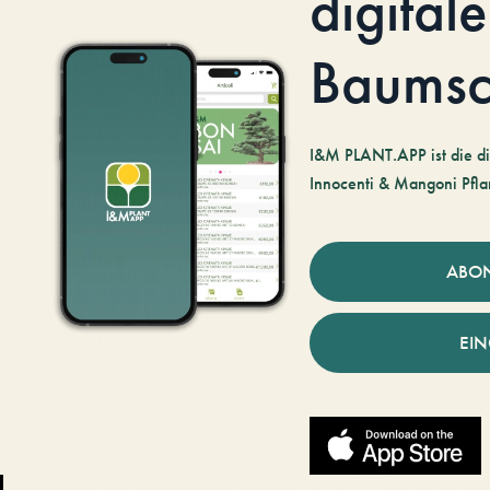
digitale
Baumsc
I&M PLANT.APP ist die di
Innocenti & Mangoni Pfla
ABO
EI