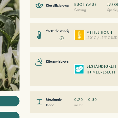
EUONYMUS
JAPO
Klassifizierung
Gattung
Specie
Wetterbeständigkeit
MITTEL HOCH
-10°C / -15°C USD
ⓘ
Klimawiderstand
BESTÄNDIGKEIT
IN MEERESLUFT
Maximale
0,70
–
0,80
Höhe
meter