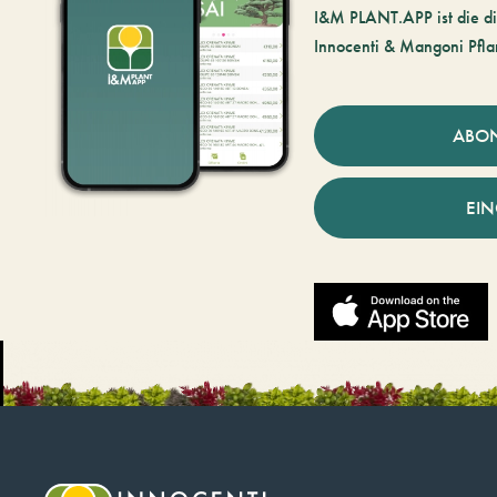
I&M PLANT.APP ist die di
Innocenti & Mangoni Pfla
ABO
EI