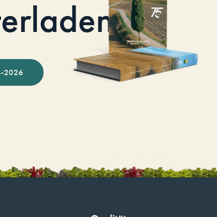
terladen
-2026