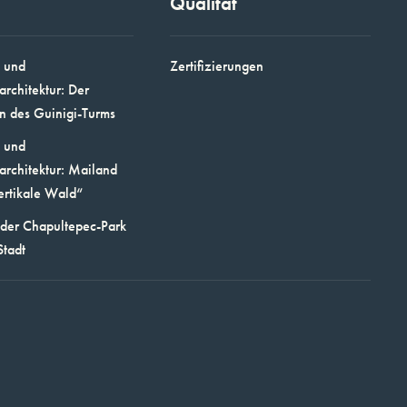
Qualität
 und
Zertifizierungen
architektur: Der
n des Guinigi-Turms
 und
architektur: Mailand
ertikale Wald“
 der Chapultepec-Park
Stadt