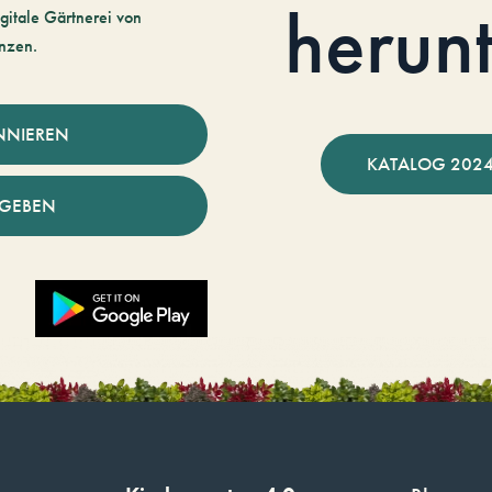
herun
gitale Gärtnerei von
nzen.
NNIEREN
KATALOG 2024
NGEBEN