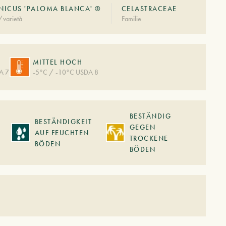
NICUS 'PALOMA BLANCA' ®
CELASTRACEAE
/varietà
Familie
MITTEL HOCH
A 7
-5°C / -10°C USDA 8
BESTÄNDIG
BESTÄNDIGKEIT
GEGEN
AUF FEUCHTEN
TROCKENE
BÖDEN
BÖDEN