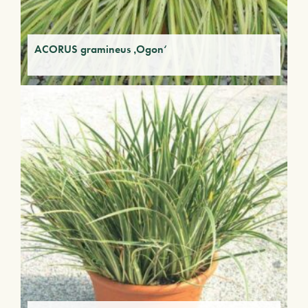
ACORUS gramineus ‚Ogon‘