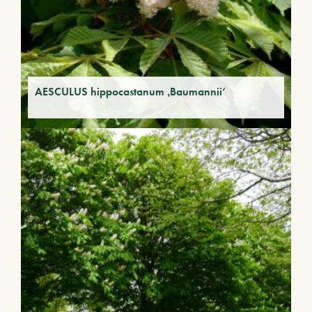
AESCULUS hippocastanum ‚Baumannii‘