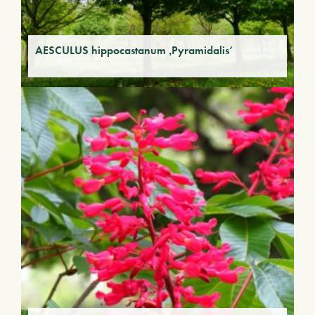
AESCULUS hippocastanum ‚Pyramidalis‘