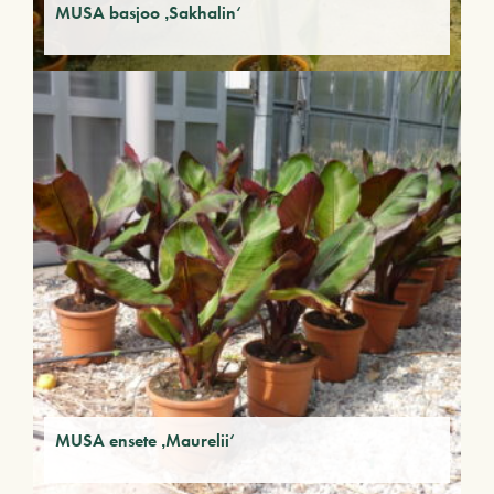
MUSA basjoo ‚Sakhalin‘
MUSA ensete ‚Maurelii‘