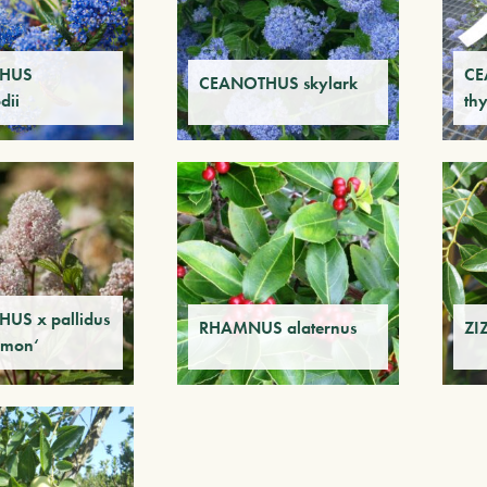
HUS
CE
CEANOTHUS skylark
dii
thy
US x pallidus
RHAMNUS alaternus
ZI
imon‘