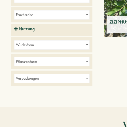
Fruchtzeitc
ZIZIPHUS 
Nutzung
Balkone
Bordüren
Kleine Gärten
Wuchsform
Parks
Pflanzenform
Verpackungen