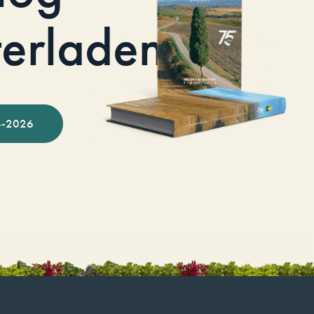
terladen
-2026