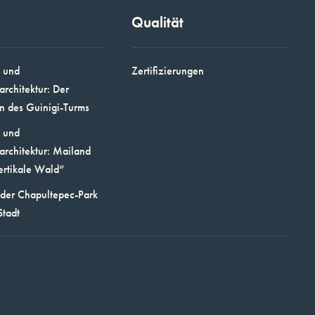
Qualität
 und
Zertifizierungen
architektur: Der
n des Guinigi-Turms
 und
architektur: Mailand
ertikale Wald“
 der Chapultepec-Park
Stadt