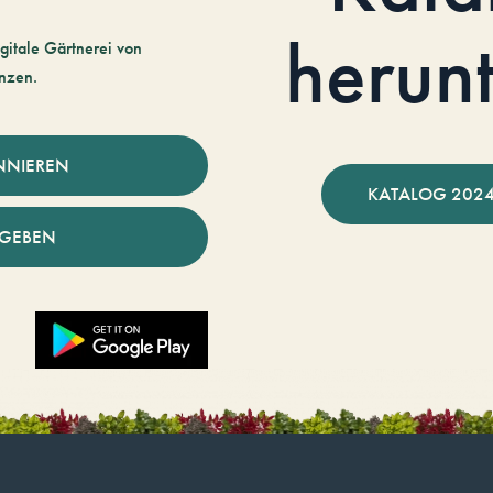
herun
gitale Gärtnerei von
nzen.
NNIEREN
KATALOG 2024
NGEBEN