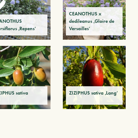
CEANOTHUS x
ANOTHUS
dedileanus ‚Gloire de
rsiflorus ‚Repens‘
Versailles‘
ZIPHUS sativa
ZIZIPHUS sativa ‚Lang‘