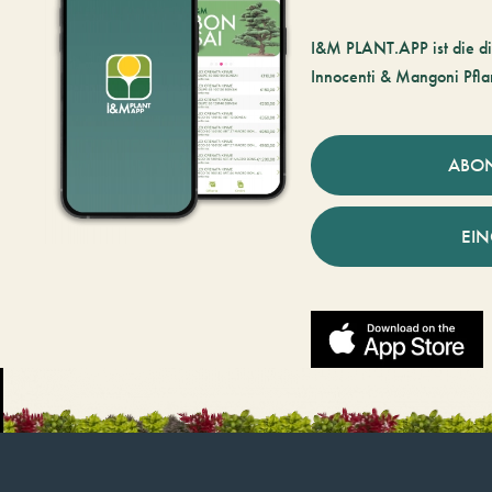
I&M PLANT.APP ist die di
Innocenti & Mangoni Pfla
ABO
EI