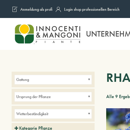
Anmeldung als profi
Login shop professionellen Bereich
Skip to main content
UNTERNEH
RH
Gattung
Alle 9 Erge
Ursprung der Pflanze
Wetterbeständigkeit
Kategorie Pflanze