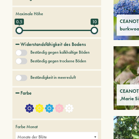
Bäume und Pflanzen der Zukunft
Maximale Höhe
Hartnäckige Bäume und Sträucher
CEANOT
0.5
10
burkwoo
Laubbäume und Sträucher
Widerstandsfähigkeit des Bodens
Beständig gegen kalkhaltige Böden
Beständig gegen trockene Böden
Beständigkeit in meeresluft
CEANOTH
Farbe
‚Marie S
Farbe Monat
Monate der Blüte