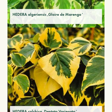
HEDERA algeriensis ‚Gloire de Marengo‘
HEDERA colchica ‚Dentata Variegata‘