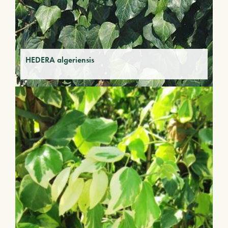
HEDERA algeriensis