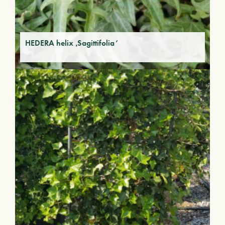
HEDERA helix ‚Sagittifolia‘