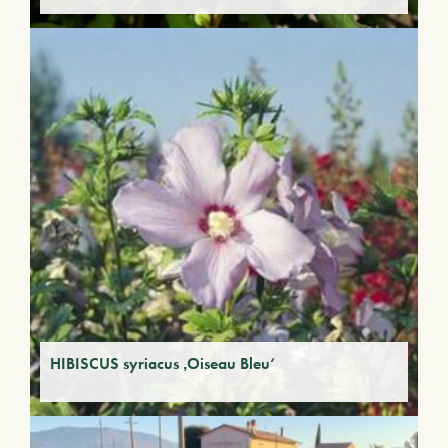
HIBISCUS syriacus ‚Oiseau Bleu‘