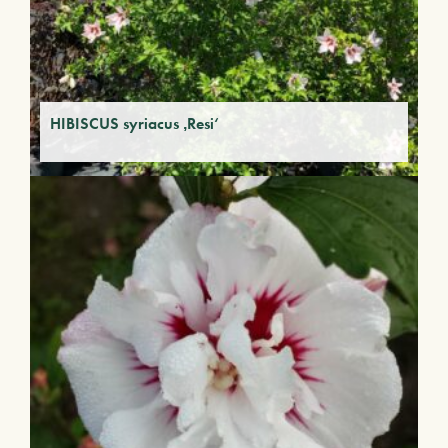
HIBISCUS syriacus ‚Resi‘