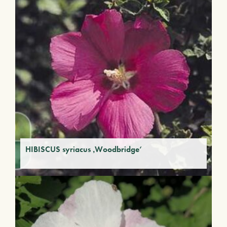
HIBISCUS syriacus ‚Woodbridge‘