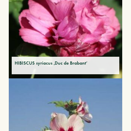
HIBISCUS syriacus ‚Duc de Brabant‘