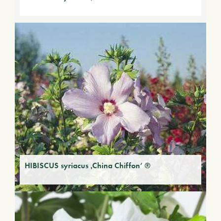
HIBISCUS syriacus ‚China Chiffon‘ ®