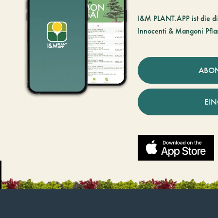
I&M PLANT.APP ist die di
Innocenti & Mangoni Pfla
ABO
EI