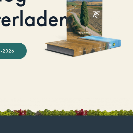
terladen
-2026