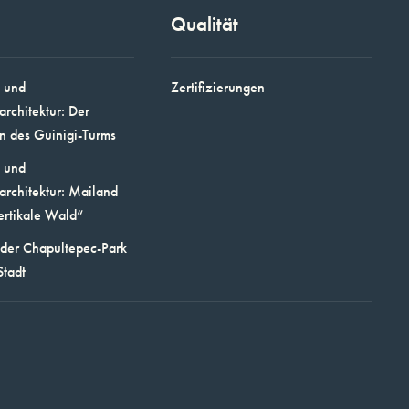
Qualität
 und
Zertifizierungen
architektur: Der
n des Guinigi-Turms
 und
architektur: Mailand
ertikale Wald“
 der Chapultepec-Park
Stadt