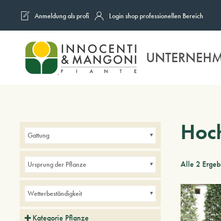
Anmeldung als profi
Login shop professionellen Bereich
Skip to main content
UNTERNEH
Hoc
Gattung
Alle 2 Erge
Ursprung der Pflanze
Wetterbeständigkeit
Kategorie Pflanze