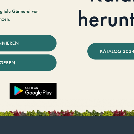
herun
gitale Gärtnerei von
nzen.
NNIEREN
KATALOG 2024
NGEBEN