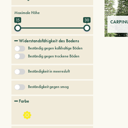
Bäume und Pflanzen der Zukunft
Maximale Höhe
Laubbäume und Sträucher
15
30
CARPINU
Widerstandsfähigkeit des Bodens
Beständig gegen kalkhaltige Böden
Beständig gegen trockene Böden
Beständigkeit in meeresluft
Beständigkeit gegen smog
Farbe